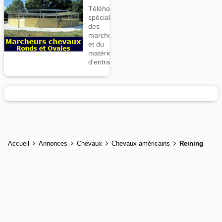
Téléhorse,
spécialiste
des
marcheurs
et du
matériel
d’entrainement
Accueil
Annonces
Chevaux
Chevaux américains
Reining