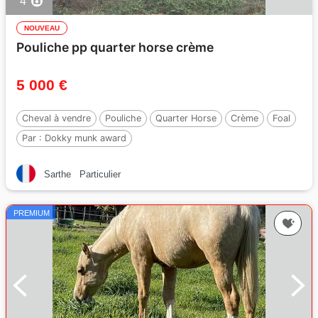
4
NOUVEAU
Pouliche pp quarter horse crème
5 000 €
Cheval à vendre
Pouliche
Quarter Horse
Crème
Foal
Par :
Dokky munk award
Sarthe
Particulier
PREMIUM