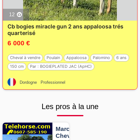
12
Cb bogies miracle gun 2 ans appaloosa trés
quarterisé
6 000 €
Cheval à vendre
Poulain
Appaloosa
Palomino
6 ans
150 cm
Par :
BOGIEPLATED JAC (ApHC)
Dordogne
Professionnel
Les pros à la une
Marcheurs
Chevaux