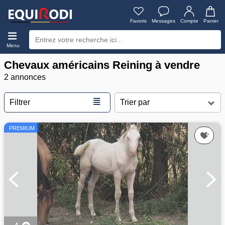
Favoris
Messages
Compte
Panier
Menu
Chevaux américains Reining à vendre
2 annonces
≣
Filtrer
PREMIUM