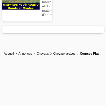
marcheurs
et du
matériel
d’entrainement
Accueil
Annonces
Chevaux
Chevaux arabes
Courses Plat