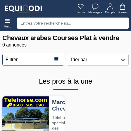
Favoris
Messages
Compte
Panier
Menu
Chevaux arabes Courses Plat à vendre
0 annonces
≣
Filtrer
Les pros à la une
Marcheurs
Chevaux
Téléhorse,
spécialiste
des