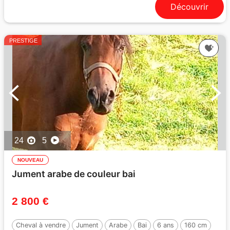
Découvrir
PRESTIGE
24
5
NOUVEAU
Jument arabe de couleur bai
2 800 €
Cheval à vendre
Jument
Arabe
Bai
6 ans
160 cm