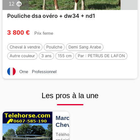
12
Pouliche dsa ovéro + dw34 + nd1
3 800 €
Prix ferme
Cheval à vendre
Pouliche
Demi Sang Arabe
Autre couleur
3 ans
155 cm
Par :
PETRUS DE LAFON
Orne
Professionnel
Les pros à la une
Marcheurs
Chevaux
Téléhorse,
spécialiste