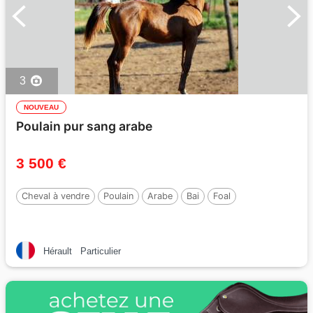
3
NOUVEAU
Poulain pur sang arabe
3 500 €
Cheval à vendre
Poulain
Arabe
Bai
Foal
Hérault
Particulier