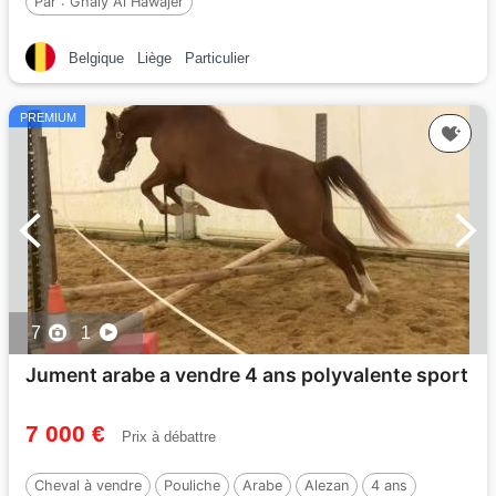
Par :
Ghaly Al Hawajer
Belgique
Liège
Particulier
PREMIUM
7
1
Jument arabe a vendre 4 ans polyvalente sport
7 000 €
Prix à débattre
Cheval à vendre
Pouliche
Arabe
Alezan
4 ans