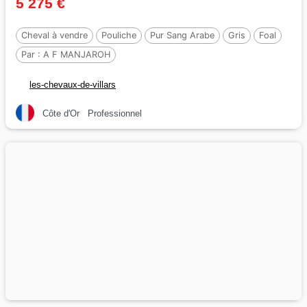
5 275 €
Cheval à vendre
Pouliche
Pur Sang Arabe
Gris
Foal
Par :
A F MANJAROH
les-chevaux-de-villars
Côte d'Or
Professionnel