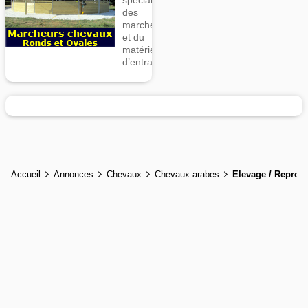
des
marcheurs
et du
matériel
d’entrainement
Accueil
Annonces
Chevaux
Chevaux arabes
Elevage / Reprod