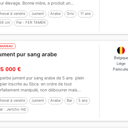
ur élevage. Bonne mère, a produit un...
heval à vendre
Jument
Arabe
Gris
11 ans
56 cm
Par :
FER TAMEK
NOUVEAU
ument pur sang arabe
Belgiqu
Liège
 5 000 €
Particulie
perbe jument pur sang arabe de 5 ans plein
pier inscrite au Sbca en ordre de tout
rfaitement manipulé, non débourrer mais...
heval à vendre
Jument
Arabe
Bai
5 ans
ar :
Jericho mb