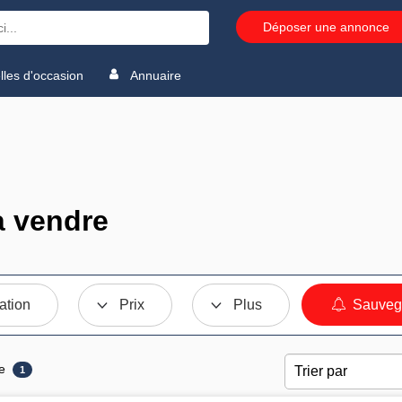
Déposer une annonce
les d'occasion
Annuaire
à vendre
ation
Prix
Plus
Sauvega
e
1