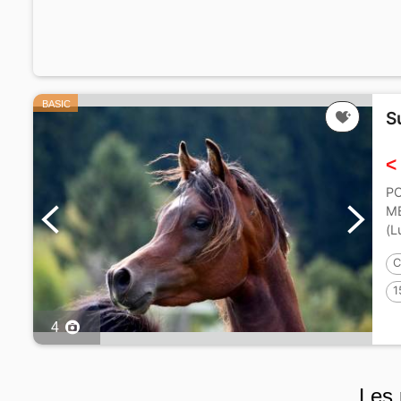
BASIC
S
<
PO
MB
(L
C
1
4
Les 