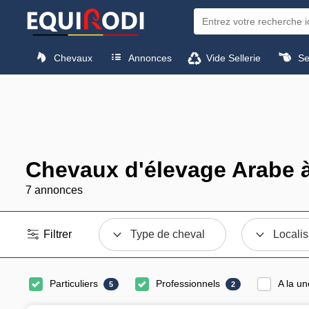
Chevaux
Annonces
Vide Sellerie
Sel
Chevaux d'élevage Arabe 
7 annonces
Filtrer
Type de cheval
Localis
Particuliers
Professionnels
A la un
5
2