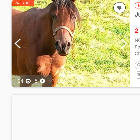
PRESTIGE
J
2
NO
Po
Ch
C
1
24
5