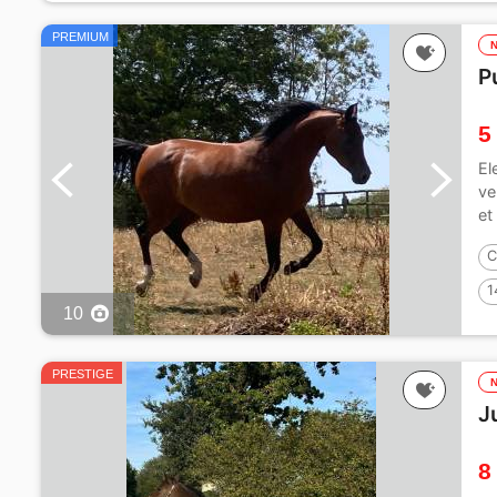
PREMIUM
P
5
El
ve
et
C
1
10
PRESTIGE
J
8