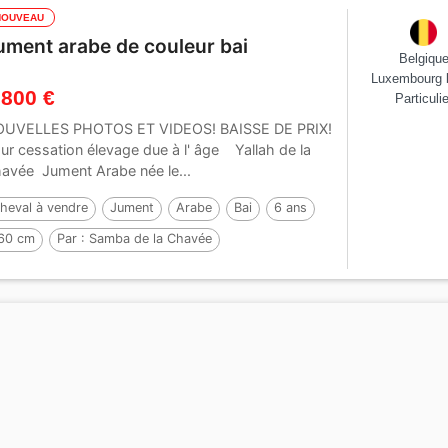
NOUVEAU
ument arabe de couleur bai
Belgiqu
Luxembourg 
 800 €
Particulie
UVELLES PHOTOS ET VIDEOS! BAISSE DE PRIX!
ur cessation élevage due à l' âge Yallah de la
avée Jument Arabe née le...
heval à vendre
Jument
Arabe
Bai
6 ans
60 cm
Par :
Samba de la Chavée