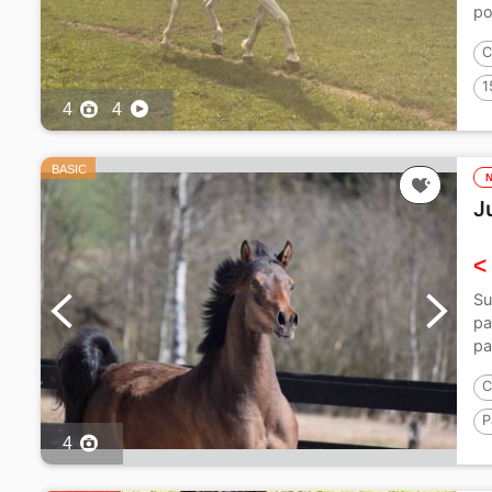
po
C
1
4
4
BASIC
J
<
Su
pa
pa
C
P
4