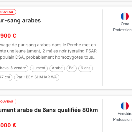
NOUVEAU
ur-sang arabes
Orne
Profession
 900 €
evage de pur-sang arabes dans le Perche met en
nte une jeune jument, 2 mâles noir (yeraling PSAR
 poulain DSA, probablement homozygotes tous...
heval à vendre
Jument
Arabe
Bai
6 ans
47 cm
Par :
BEY SHAHAR WA
NOUVEAU
ument arabe de 6ans qualifiée 80km
Finistèr
Profession
 000 €