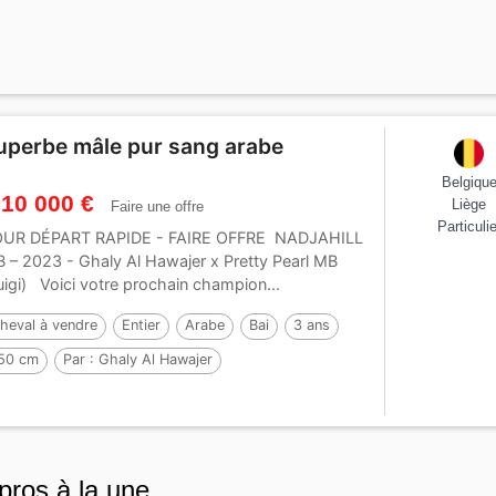
uperbe mâle pur sang arabe
Belgiqu
 10 000 €
Liège
Faire une offre
Particulie
UR DÉPART RAPIDE - FAIRE OFFRE NADJAHILL
 – 2023 - Ghaly Al Hawajer x Pretty Pearl MB
uigi) Voici votre prochain champion...
heval à vendre
Entier
Arabe
Bai
3 ans
50 cm
Par :
Ghaly Al Hawajer
pros à la une