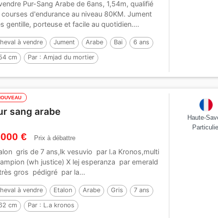
vendre Pur-Sang Arabe de 6ans, 1,54m, qualifié
 courses d'endurance au niveau 80KM. Jument
ès gentille, porteuse et facile au quotidien....
heval à vendre
Jument
Arabe
Bai
6 ans
54 cm
Par :
Amjad du mortier
NOUVEAU
ur sang arabe
Haute-Sav
Particulie
 000 €
Prix à débattre
alon gris de 7 ans,lk vesuvio par l.a Kronos,multi
ampion (wh justice) X lej esperanza par emerald
,très gros pédigré par la...
heval à vendre
Etalon
Arabe
Gris
7 ans
62 cm
Par :
L.a kronos