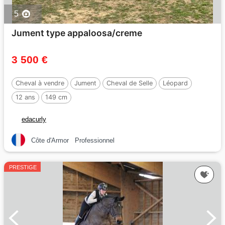
5
Jument type appaloosa/creme
3 500 €
Cheval à vendre
Jument
Cheval de Selle
Léopard
12 ans
149 cm
edacurly
Côte d'Armor
Professionnel
PRESTIGE