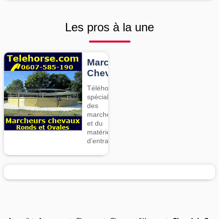
Les pros à la une
Marcheurs
Chevaux
Téléhorse,
spécialiste
des
marcheurs
et du
matériel
d’entrainement