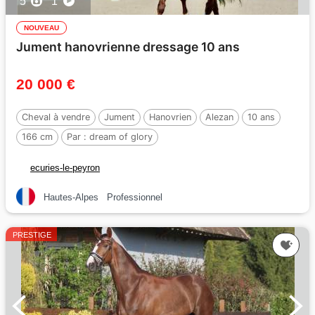
5
1
NOUVEAU
Jument hanovrienne dressage 10 ans
20 000 €
Cheval à vendre
Jument
Hanovrien
Alezan
10 ans
166 cm
Par :
dream of glory
ecuries-le-peyron
Hautes-Alpes
Professionnel
PRESTIGE