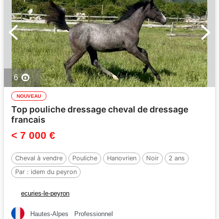
6
NOUVEAU
Top pouliche dressage cheval de dressage
francais
< 7 000 €
Cheval à vendre
Pouliche
Hanovrien
Noir
2 ans
Par :
idem du peyron
ecuries-le-peyron
Hautes-Alpes
Professionnel