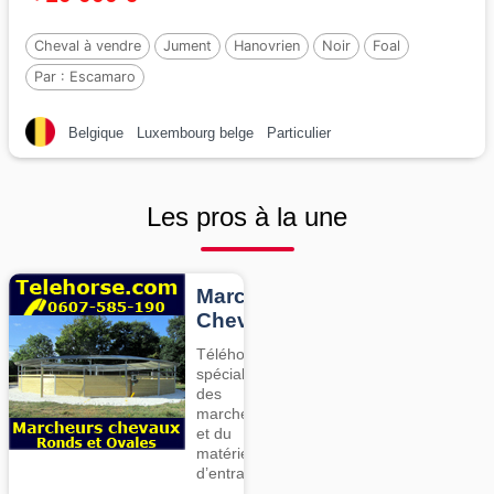
Cheval à vendre
Jument
Hanovrien
Noir
Foal
Par :
Escamaro
Belgique
Luxembourg belge
Particulier
Les pros à la une
Marcheurs
Chevaux
Téléhorse,
spécialiste
des
marcheurs
et du
matériel
d’entrainement