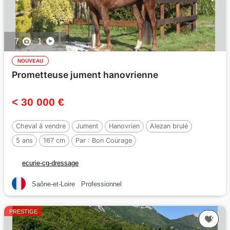
7
1
NOUVEAU
Prometteuse jument hanovrienne
< 30 000 €
Cheval à vendre
Jument
Hanovrien
Alezan brulé
5 ans
167 cm
Par :
Bon Courage
ecurie-cg-dressage
Saône-et-Loire
Professionnel
PRESTIGE