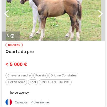
6
NOUVEAU
Quartz du pre
< 5 000 €
Cheval à vendre
Poulain
Origine Constatée
Alezan brulé
Foal
Par :
GIANT DU PRE
horse-agency
Calvados
Professionnel