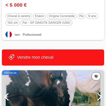
< 5 000 €
Cheval à vendre
Etalon
Origine Constatée
Pie
9 ans
150 cm
Par :
GP DAKOTA DANCER (USA)
tarn
Professionnel
Vendre mon cheval
PREMIUM