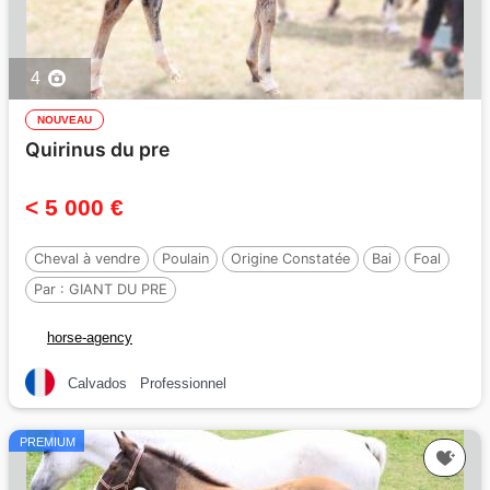
4
NOUVEAU
Quirinus du pre
< 5 000 €
Cheval à vendre
Poulain
Origine Constatée
Bai
Foal
Par :
GIANT DU PRE
horse-agency
Calvados
Professionnel
PREMIUM