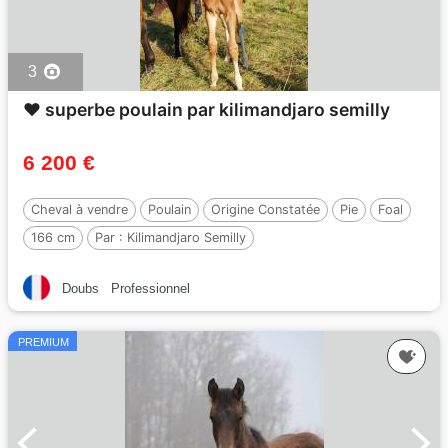
3
❤️ superbe poulain par kilimandjaro semilly
6 200 €
Cheval à vendre
Poulain
Origine Constatée
Pie
Foal
166 cm
Par :
Kilimandjaro Semilly
Doubs
Professionnel
PREMIUM