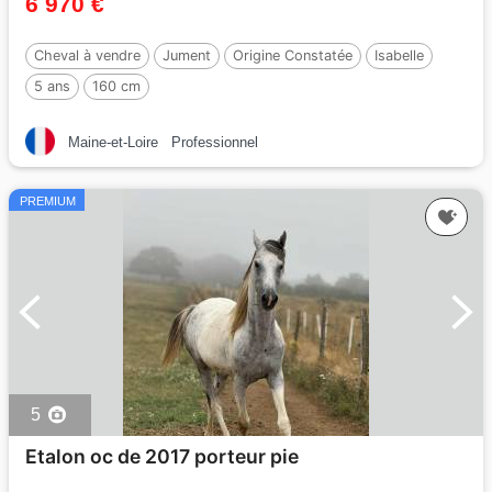
6 970 €
Cheval à vendre
Jument
Origine Constatée
Isabelle
5 ans
160 cm
Maine-et-Loire
Professionnel
PREMIUM
5
Etalon oc de 2017 porteur pie