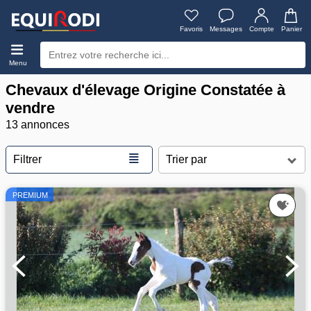
Favoris
Messages
Compte
Panier
Menu
Chevaux d'élevage Origine Constatée à
vendre
13 annonces
≣
Filtrer
PREMIUM