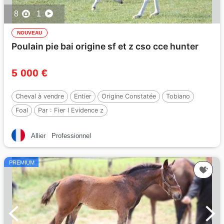
8
1
NOUVEAU
Poulain pie bai origine sf et z cso cce hunter
5 000 €
Cheval à vendre
Entier
Origine Constatée
Tobiano
Foal
Par :
Fier l Evidence z
Allier
Professionnel
PREMIUM