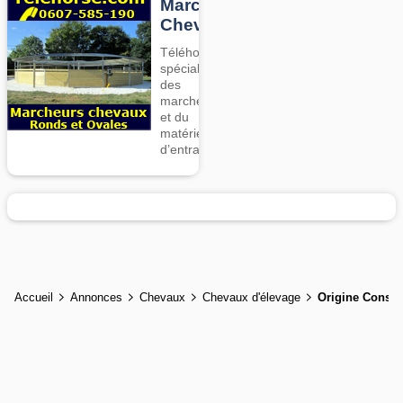
Marcheurs
Chevaux
Téléhorse,
spécialiste
des
marcheurs
et du
matériel
d’entrainement
Accueil
Annonces
Chevaux
Chevaux d'élevage
Origine Consta