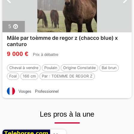
5
Mâle par toèmme de regor z (chacco blue) x
canturo
9 000 €
Prix à débattre
Cheval à vendre
Poulain
Origine Constatée
Bai brun
Foal
166 cm
Par :
TOEMME DE REGOR Z
Vosges
Professionnel
Les pros à la une