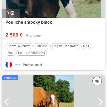
9
Pouliche smocky black
2 500 €
Prix ferme
Cheval à vendre
Pouliche
Origine Constatée
Noir
Foal
Par :
LM VISERION
tarn
Professionnel
PREMIUM