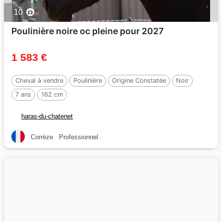
10
Poulinière noire oc pleine pour 2027
1 583 €
Cheval à vendre
Poulinière
Origine Constatée
Noir
7 ans
162 cm
haras-du-chatenet
Corrèze
Professionnel