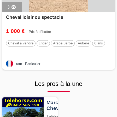
3
Cheval loisir ou spectacle
1 000 €
Prix à débattre
Cheval à vendre
Entier
Arabe Barbe
Aubère
6 ans
tarn
Particulier
Les pros à la une
Marcheurs
Chevaux
Téléhorse,