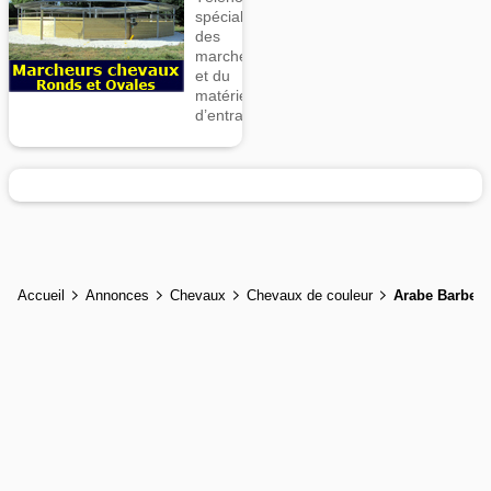
spécialiste
des
marcheurs
et du
matériel
d’entrainement
Accueil
Annonces
Chevaux
Chevaux de couleur
Arabe Barbe