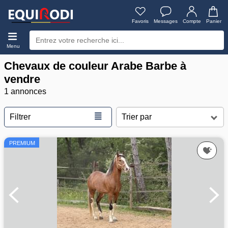
Favoris
Messages
Compte
Panier
Menu
Chevaux de couleur Arabe Barbe à
vendre
1 annonces
≣
Filtrer
PREMIUM