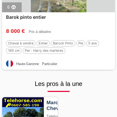
6
Barok pinto entier
8 000 €
Prix à débattre
Cheval à vendre
Entier
Barock Pinto
Pie
5 ans
160 cm
Par :
Harry des marleres
Haute-Garonne
Particulier
Les pros à la une
Marcheurs
Chevaux
Téléhorse,