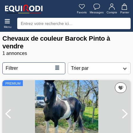
Favoris
Messages
Compte
Panier
Menu
Chevaux de couleur Barock Pinto à
vendre
1 annonces
≣
Filtrer
PREMIUM