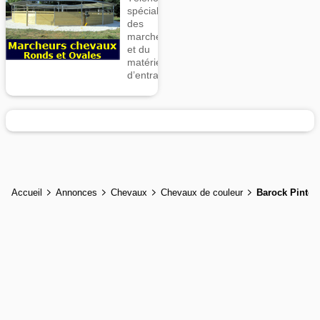
spécialiste
des
marcheurs
et du
matériel
d’entrainement
Accueil
Annonces
Chevaux
Chevaux de couleur
Barock Pinto