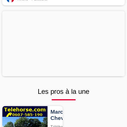
Les pros à la une
Marcheurs
Chevaux
Téléhorse,