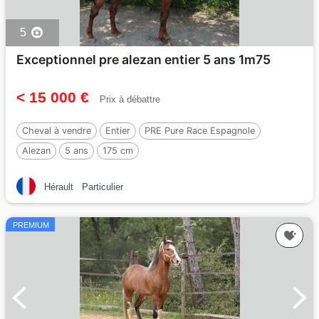
5
Exceptionnel pre alezan entier 5 ans 1m75
< 15 000 €
Prix à débattre
Cheval à vendre
Entier
PRE Pure Race Espagnole
Alezan
5 ans
175 cm
Par :
Maximo Onix (Palomino — 2017)
Hérault
Particulier
PREMIUM