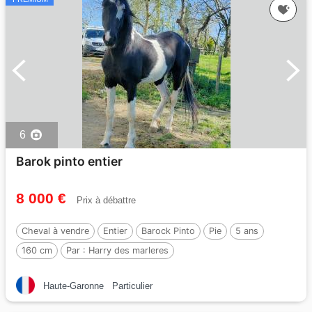
6
Barok pinto entier
8 000 €
Prix à débattre
Cheval à vendre
Entier
Barock Pinto
Pie
5 ans
160 cm
Par :
Harry des marleres
Haute-Garonne
Particulier