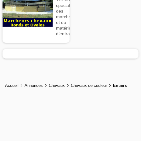
spécialiste
des
marcheurs
et du
matériel
d’entrainement
Accueil
Annonces
Chevaux
Chevaux de couleur
Entiers