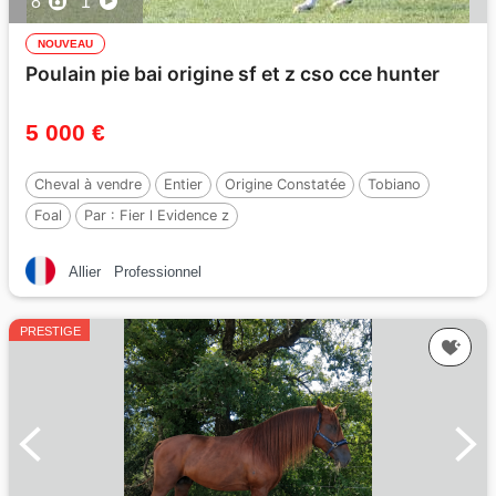
8
1
NOUVEAU
Poulain pie bai origine sf et z cso cce hunter
5 000 €
Cheval à vendre
Entier
Origine Constatée
Tobiano
Foal
Par :
Fier l Evidence z
Allier
Professionnel
PRESTIGE