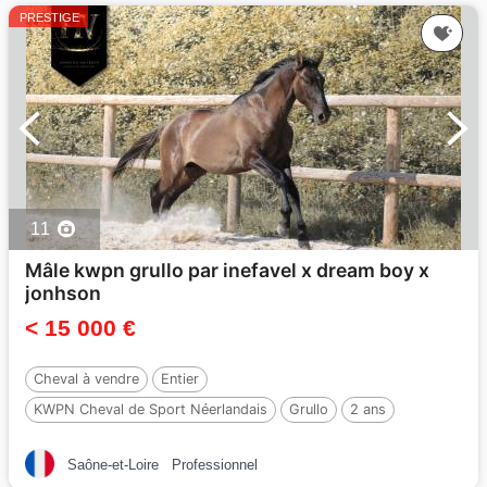
PRESTIGE
11
Mâle kwpn grullo par inefavel x dream boy x
jonhson
< 15 000 €
Cheval à vendre
Entier
KWPN Cheval de Sport Néerlandais
Grullo
2 ans
Par :
i don malagueno
Saône-et-Loire
Professionnel