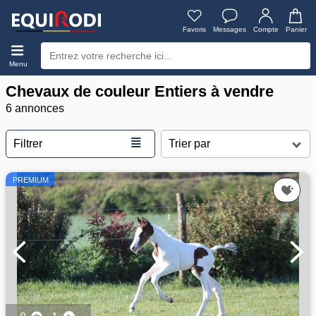
Favoris
Messages
Compte
Panier
Menu
Chevaux de couleur Entiers à vendre
6 annonces
≣
Filtrer
PREMIUM