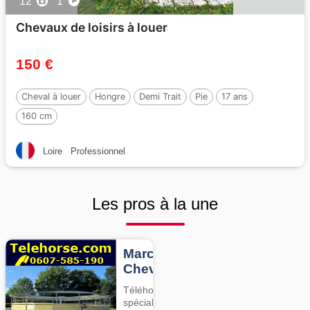
12
1
Chevaux de loisirs à louer
150 €
Cheval à louer
Hongre
Demi Trait
Pie
17 ans
160 cm
Loire
Professionnel
Les pros à la une
Marcheurs
Chevaux
Téléhorse,
spécialiste