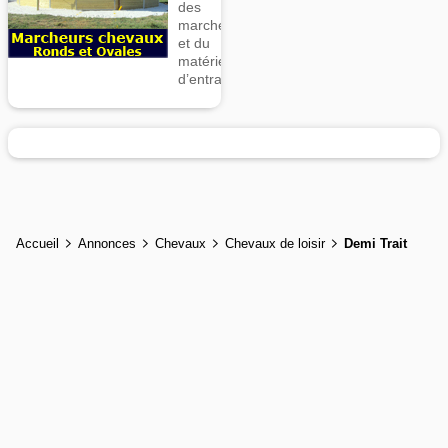
des
marcheurs
et du
matériel
d’entrainement
Accueil
Annonces
Chevaux
Chevaux de loisir
Demi Trait