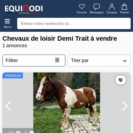
Favoris
Messages
Compte
Panier
Menu
Chevaux de loisir Demi Trait à vendre
1 annonces
≣
Filtrer
PREMIUM