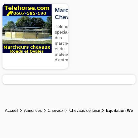
Marcheurs
Chevaux
Téléhorse,
spécialiste
des
marcheurs
et du
matériel
d’entrainement
Accueil
Annonces
Chevaux
Chevaux de loisir
Equitation West