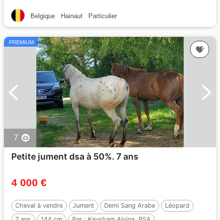
Belgique
Hainaut
Particulier
PREMIUM
7
Petite jument dsa à 50%. 7 ans
4 000 €
Cheval à vendre
Jument
Demi Sang Arabe
Léopard
7 ans
144 cm
Par :
Kaysham Alvina. PSA