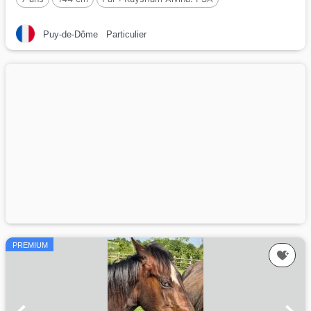
Puy-de-Dôme
Particulier
PREMIUM