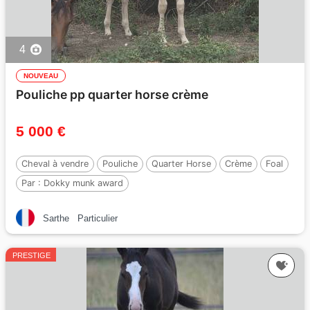
4
NOUVEAU
Pouliche pp quarter horse crème
5 000 €
Cheval à vendre
Pouliche
Quarter Horse
Crème
Foal
Par :
Dokky munk award
Sarthe
Particulier
PRESTIGE