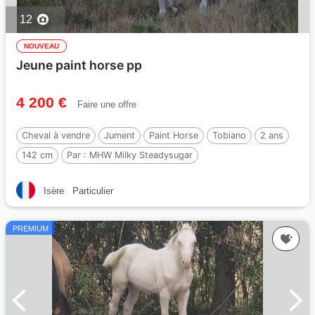
12
NOUVEAU
Jeune paint horse pp
4 200 €
Faire une offre
Cheval à vendre
Jument
Paint Horse
Tobiano
2 ans
142 cm
Par :
MHW Milky Steadysugar
Isère
Particulier
PREMIUM