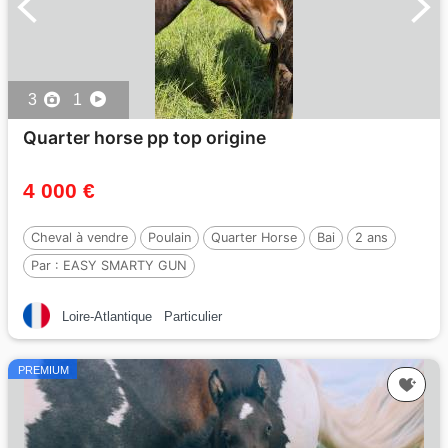
3
1
Quarter horse pp top origine
4 000 €
Cheval à vendre
Poulain
Quarter Horse
Bai
2 ans
Par :
EASY SMARTY GUN
Loire-Atlantique
Particulier
PREMIUM