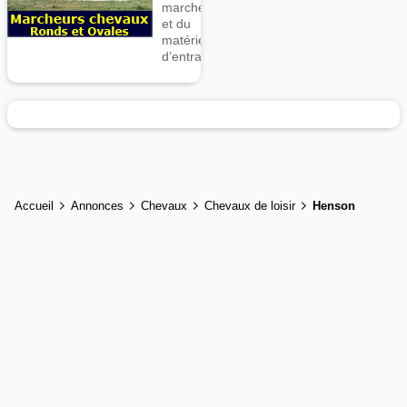
marcheurs
et du
matériel
d’entrainement
Accueil
Annonces
Chevaux
Chevaux de loisir
Henson