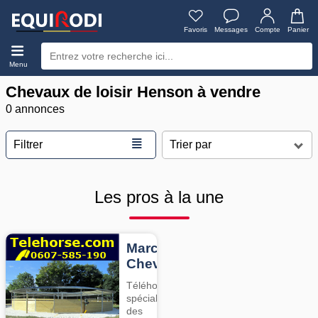
Favoris
Messages
Compte
Panier
Menu
Chevaux de loisir Henson à vendre
0 annonces
≣
Filtrer
Les pros à la une
Marcheurs
Chevaux
Téléhorse,
spécialiste
des