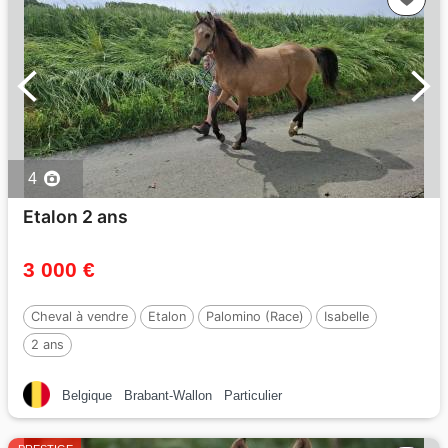
4
Etalon 2 ans
3 000 €
Cheval à vendre
Etalon
Palomino (Race)
Isabelle
2 ans
Belgique
Brabant-Wallon
Particulier