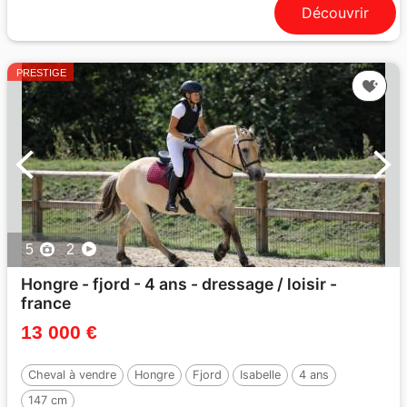
Découvrir
PRESTIGE
5
2
Hongre - fjord - 4 ans - dressage / loisir -
france
13 000 €
Cheval à vendre
Hongre
Fjord
Isabelle
4 ans
147 cm