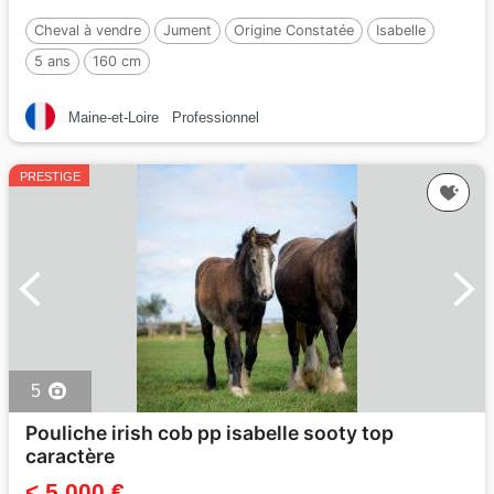
Cheval à vendre
Jument
Origine Constatée
Isabelle
5 ans
160 cm
Maine-et-Loire
Professionnel
PRESTIGE
5
Pouliche irish cob pp isabelle sooty top
caractère
< 5 000 €