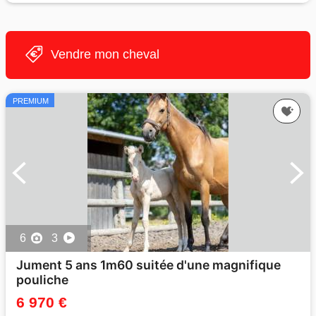
Vendre mon cheval
PREMIUM
6
3
Jument 5 ans 1m60 suitée d'une magnifique
pouliche
6 970 €