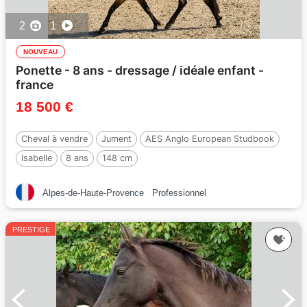
2
1
NOUVEAU
Ponette - 8 ans - dressage / idéale enfant -
france
18 500 €
Cheval à vendre
Jument
AES Anglo European Studbook
Isabelle
8 ans
148 cm
Alpes-de-Haute-Provence
Professionnel
PRESTIGE