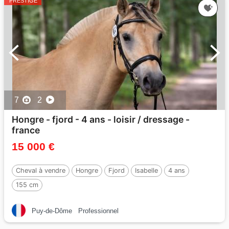
PRESTIGE
7
2
Hongre - fjord - 4 ans - loisir / dressage -
france
15 000 €
Cheval à vendre
Hongre
Fjord
Isabelle
4 ans
155 cm
Puy-de-Dôme
Professionnel