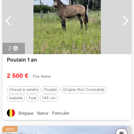
2
Poulain 1 an
2 500 €
Prix ferme
Cheval à vendre
Poulain
Origine Non Constatée
Isabelle
Foal
145 cm
Belgique
Namur
Particulier
BASIC