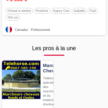
Cheval à vendre
Pouliche
Gypsy Cob
Isabelle
Foal
150 cm
Calvados
Professionnel
Les pros à la une
Marcheurs
Chevaux
Téléhorse,
spécialiste
des
marcheurs
et du
matériel
d’entrainement