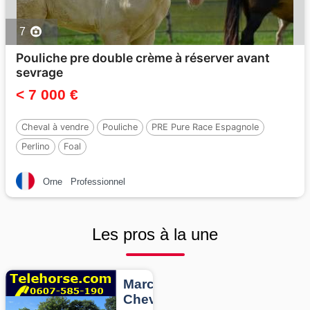
7
Pouliche pre double crème à réserver avant
sevrage
< 7 000 €
Cheval à vendre
Pouliche
PRE Pure Race Espagnole
Perlino
Foal
Orne
Professionnel
Les pros à la une
Marcheurs
Chevaux