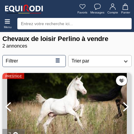
Favoris
Messages
Compte
Panier
Menu
Chevaux de loisir Perlino à vendre
2 annonces
≣
Filtrer
PRESTIGE