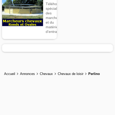
Téléhorse,
spécialiste
des
marcheurs
et du
matériel
d’entrainement
Accueil
Annonces
Chevaux
Chevaux de loisir
Perlino