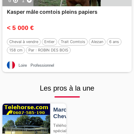
6
1
Kasper mâle comtois pleins papiers
< 5 000 €
Cheval à vendre
Entier
Trait Comtois
Alezan
6 ans
158 cm
Par :
ROBIN DES BOIS
Loire
Professionnel
Les pros à la une
Marcheurs
Chevaux
Téléhorse,
spécialiste