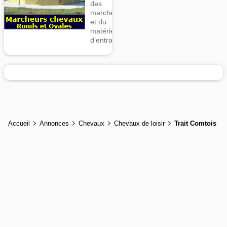
des
marcheurs
et du
matériel
d’entrainement
Accueil
Annonces
Chevaux
Chevaux de loisir
Trait Comtois