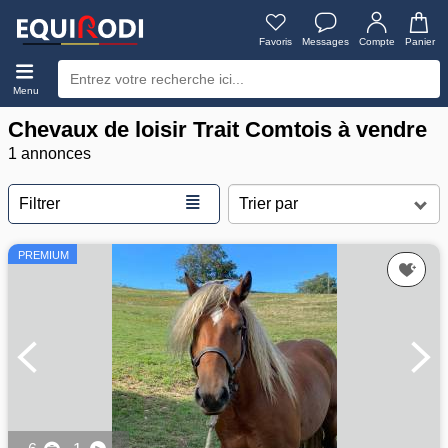
Favoris
Messages
Compte
Panier
Menu
Chevaux de loisir Trait Comtois à vendre
1 annonces
≣
Filtrer
PREMIUM