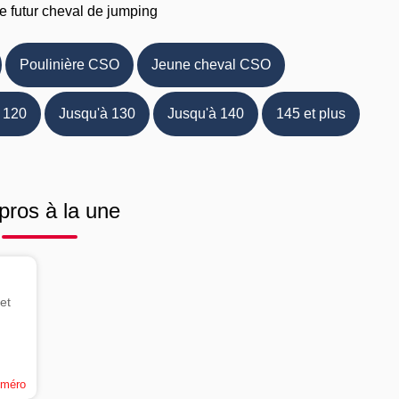
e futur cheval de jumping
Poulinière CSO
Jeune cheval CSO
 120
Jusqu'à 130
Jusqu'à 140
145 et plus
pros à la une
et
uméro