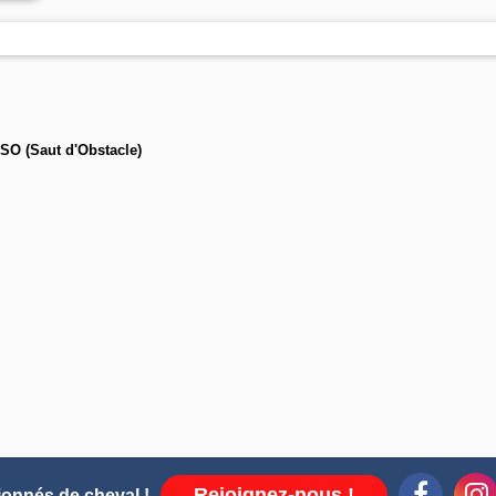
SO (Saut d'Obstacle)
Rejoignez-nous !
ionnés de cheval !