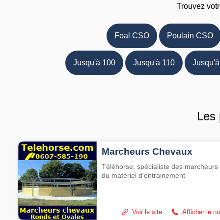
Trouvez votr
Foal CSO
Poulain CSO
Jusqu'à 100
Jusqu'à 110
Jusqu'à
Les 
Marcheurs Chevaux
Téléhorse, spécialiste des marcheurs 
du matériel d’entrainement
Voir le site
Afficher le n