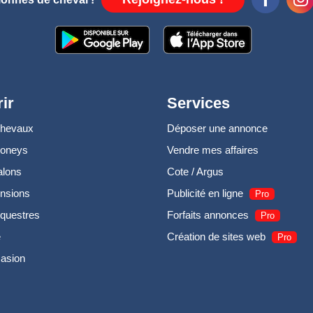
ir
Services
chevaux
Déposer une annonce
poneys
Vendre mes affaires
alons
Cote / Argus
nsions
Publicité en ligne
Pro
questres
Forfaits annonces
Pro
e
Création de sites web
Pro
casion