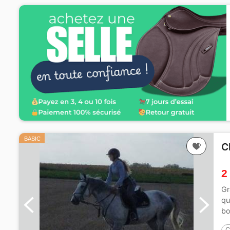
BASIC
C
2
Gr
qu
bo
C