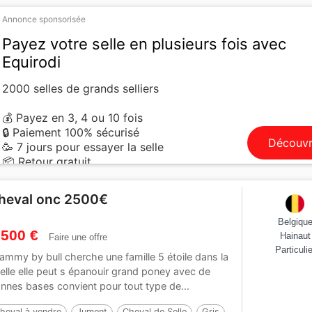
Annonce sponsorisée
Payez votre selle en plusieurs fois avec
Equirodi
2000 selles de grands selliers
💰 Payez en 3, 4 ou 10 fois
🔒 Paiement 100% sécurisé
Découvr
🥳 7 jours pour essayer la selle
📦 Retour gratuit
heval onc 2500€
Belgiqu
 500 €
Hainaut
Faire une offre
Particulie
ammy by bull cherche une famille 5 étoile dans la
elle elle peut s épanouir grand poney avec de
nnes bases convient pour tout type de...
heval à vendre
Jument
Cheval de Selle
Gris