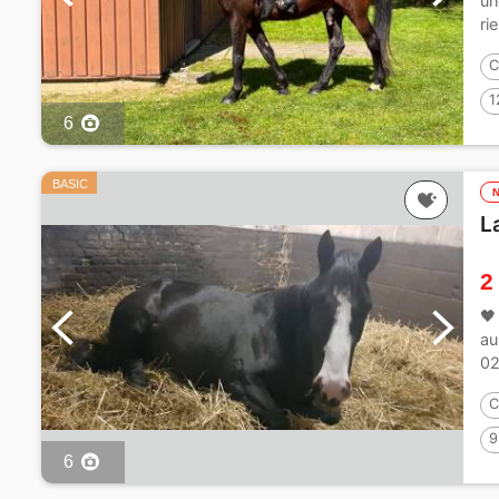
un
ri
C
1
6
BASIC
La
2
🖤
au
02
C
9
6