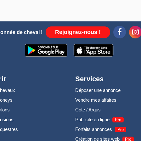
Rejoignez-nous !
ionnés de cheval !
ir
Services
chevaux
Déposer une annonce
poneys
Vendre mes affaires
alons
Cote / Argus
nsions
Publicité en ligne
Pro
questres
Forfaits annonces
Pro
e
Création de sites web
Pro