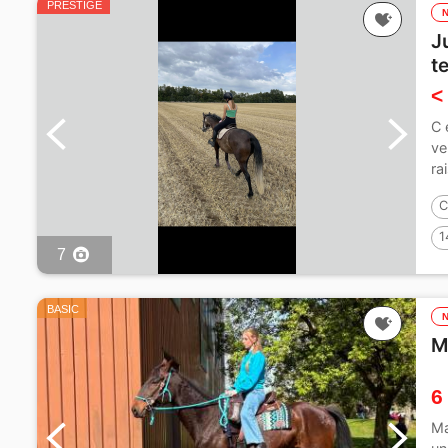
PRESTIGE
J
t
<
C 
ve
ra
C
1
7
BASIC
M
6
Ma