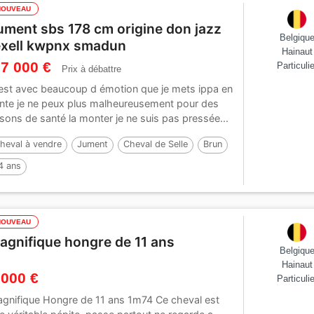
NOUVEAU
ument sbs 178 cm origine don jazz
Belgiqu
exell kwpnx smadun
Hainaut
 7 000 €
Particulie
Prix à débattre
est avec beaucoup d émotion que je mets ippa en
nte je ne peux plus malheureusement pour des
isons de santé la monter je ne suis pas pressée...
heval à vendre
Jument
Cheval de Selle
Brun
4 ans
NOUVEAU
agnifique hongre de 11 ans
Belgiqu
Hainaut
 000 €
Particulie
gnifique Hongre de 11 ans 1m74 Ce cheval est