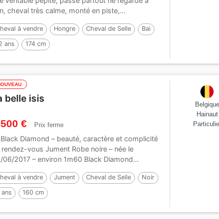
e véritable pépite, passe partout ne regarde a
en, cheval très calme, monté en piste,...
heval à vendre
Hongre
Cheval de Selle
Bai
2 ans
174 cm
NOUVEAU
 belle isis
Belgiqu
Hainaut
 500 €
Particulie
Prix ferme
 Black Diamond – beauté, caractère et complicité
 rendez-vous Jument Robe noire – née le
/06/2017 – environ 1m60 Black Diamond...
heval à vendre
Jument
Cheval de Selle
Noir
 ans
160 cm