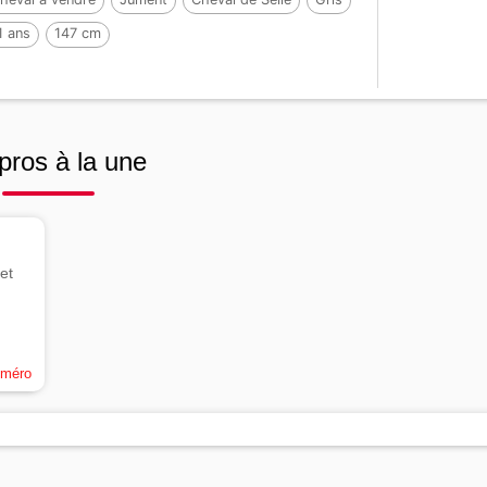
1 ans
147 cm
pros à la une
et
uméro