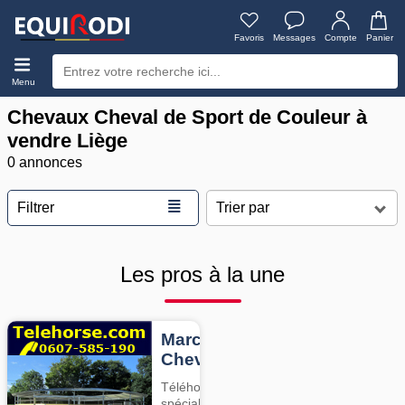
Favoris
Messages
Compte
Panier
Menu
Chevaux Cheval de Sport de Couleur à
vendre Liège
0 annonces
≣
Filtrer
Les pros à la une
Marcheurs
Chevaux
Téléhorse,
spécialiste