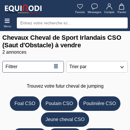
Favoris
Messages
Compte
Panier
Menu
Chevaux Cheval de Sport Irlandais CSO
(Saut d'Obstacle) à vendre
2 annonces
≣
Filtrer
Trouvez votre futur cheval de jumping
Foal CSO
Poulain CSO
Poulinière CSO
Jeune cheval CSO