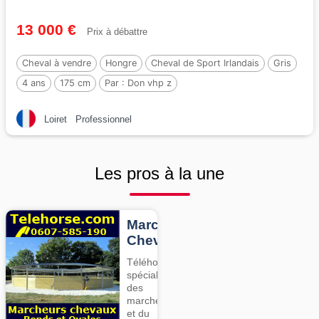
13 000 €
Prix à débattre
Cheval à vendre
Hongre
Cheval de Sport Irlandais
Gris
4 ans
175 cm
Par :
Don vhp z
Loiret
Professionnel
Les pros à la une
Marcheurs
Chevaux
Téléhorse,
spécialiste
des
marcheurs
et du