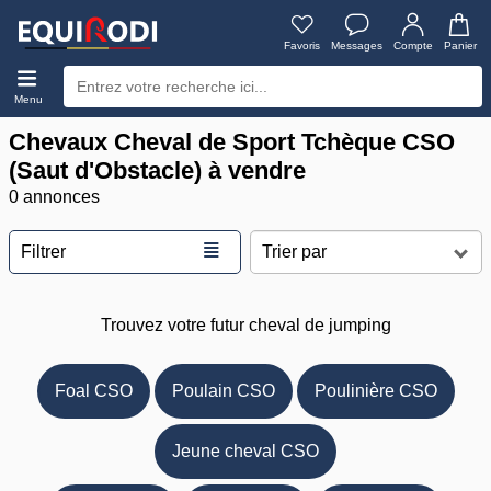
Favoris
Messages
Compte
Panier
Menu
Chevaux Cheval de Sport Tchèque CSO
(Saut d'Obstacle) à vendre
0 annonces
≣
Filtrer
Trouvez votre futur cheval de jumping
Foal CSO
Poulain CSO
Poulinière CSO
Jeune cheval CSO