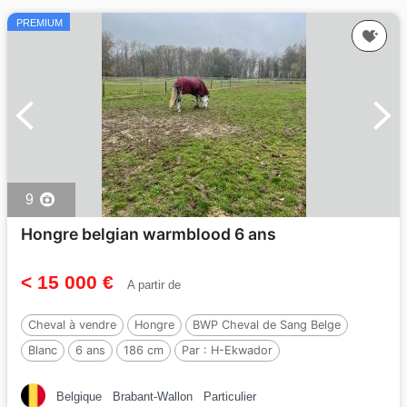
PREMIUM
9
Hongre belgian warmblood 6 ans
< 15 000 €
A partir de
Cheval à vendre
Hongre
BWP Cheval de Sang Belge
Blanc
6 ans
186 cm
Par :
H-Ekwador
Belgique
Brabant-Wallon
Particulier