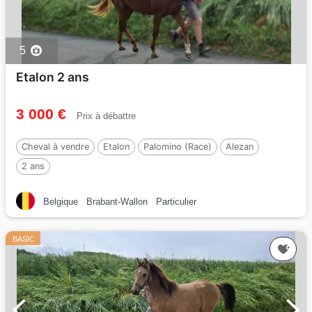
5
Etalon 2 ans
3 000 €
Prix à débattre
Cheval à vendre
Etalon
Palomino (Race)
Alezan
2 ans
Belgique
Brabant-Wallon
Particulier
BASIC