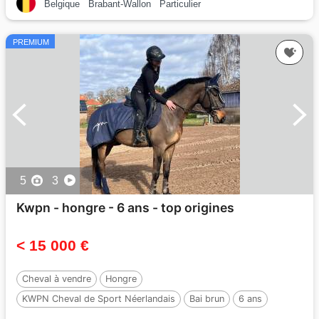
Belgique
Brabant-Wallon
Particulier
PREMIUM
5
3
Kwpn - hongre - 6 ans - top origines
< 15 000 €
Cheval à vendre
Hongre
KWPN Cheval de Sport Néerlandais
Bai brun
6 ans
159 cm
Par :
LIAMANT W