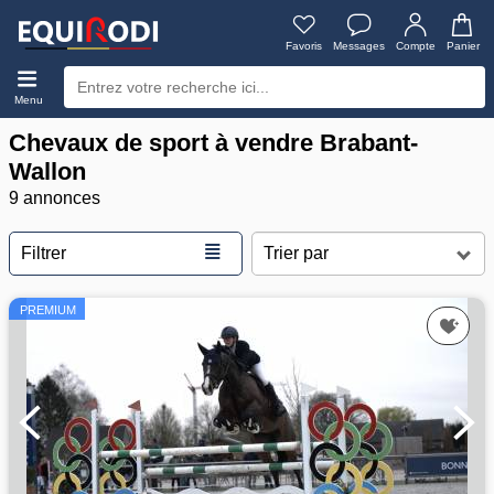
Favoris
Messages
Compte
Panier
Menu
Chevaux de sport à vendre Brabant-
Wallon
9 annonces
≣
Filtrer
PREMIUM