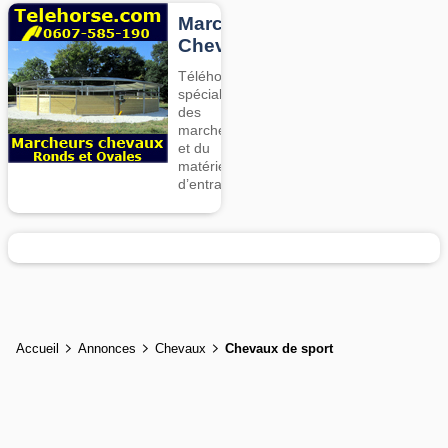
Marcheurs
Chevaux
Téléhorse,
spécialiste
des
marcheurs
et du
matériel
d’entrainement
Accueil
Annonces
Chevaux
Chevaux de sport