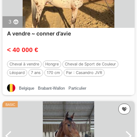
3
A vendre ~ conner d’avie
< 40 000 €
Cheval à vendre
Hongre
Cheval de Sport de Couleur
Léopard
7 ans
170 cm
Par :
Casandro JVR
Belgique
Brabant-Wallon
Particulier
BASIC