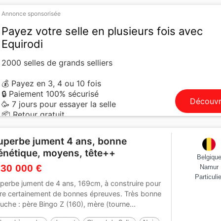
Annonce sponsorisée
Payez votre selle en plusieurs fois avec
Equirodi
2000 selles de grands selliers
💰 Payez en 3, 4 ou 10 fois
🔒 Paiement 100% sécurisé
Découvr
🥳 7 jours pour essayer la selle
📦 Retour gratuit
uperbe jument 4 ans, bonne
énétique, moyens, tête++
Belgiqu
 30 000 €
Namur
Particulie
perbe jument de 4 ans, 169cm, à construire pour
ire certainement de bonnes épreuves. Très bonne
uche : père Bingo Z (160), mère (tourne...