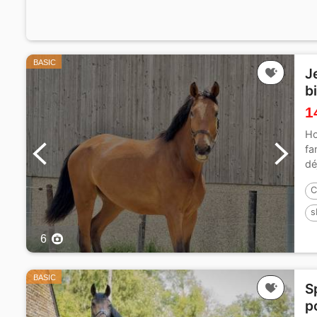
BASIC
J
b
1
Ho
fa
dé
C
s
6
BASIC
S
p