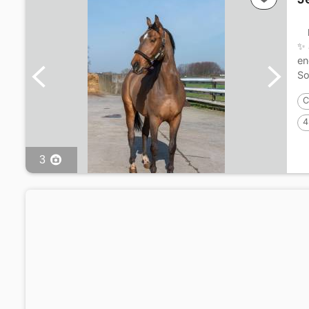
✨ 
en
So
C
4
3