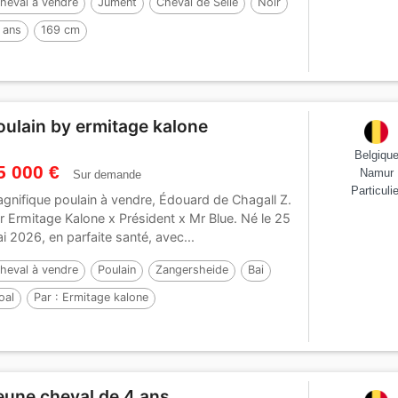
heval à vendre
Jument
Cheval de Selle
Noir
 ans
169 cm
oulain by ermitage kalone
Belgiqu
5 000 €
Namur
Sur demande
Particulie
gnifique poulain à vendre, Édouard de Chagall Z.
r Ermitage Kalone x Président x Mr Blue. Né le 25
i 2026, en parfaite santé, avec...
heval à vendre
Poulain
Zangersheide
Bai
oal
Par :
Ermitage kalone
eune cheval de 4 ans