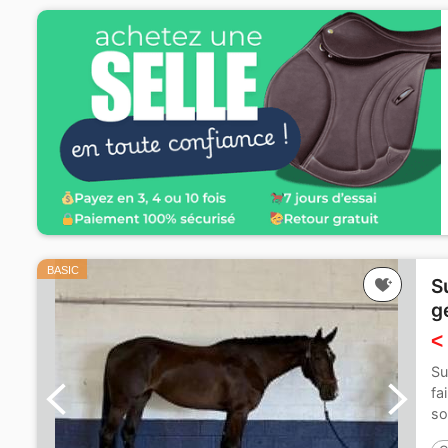
BASIC
S
g
<
Su
fa
so