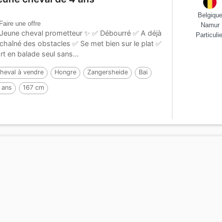
Belgiqu
Faire une offre
Namur
Jeune cheval prometteur ✨ ✅ Débourré ✅ A déjà
Particulie
chaîné des obstacles ✅ Se met bien sur le plat ✅
rt en balade seul sans...
heval à vendre
Hongre
Zangersheide
Bai
 ans
167 cm