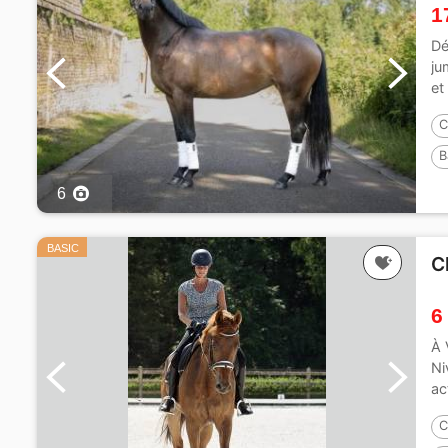
1
Dé
ju
et
C
B
6
BASIC
C
6
À 
Ni
ac
C