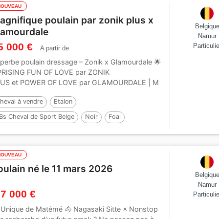
NOUVEAU
agnifique poulain par zonik plus x
Belgiqu
lamourdale
Namur
5 000 €
Particulie
A partir de
perbe poulain dressage – Zonik x Glamourdale 🌟
RISING FUN OF LOVE par ZONIK
US et POWER OF LOVE par GLAMOURDALE | M
oir...
heval à vendre
Etalon
Bs Cheval de Sport Belge
Noir
Foal
ar :
Zonik plus
NOUVEAU
oulain né le 11 mars 2026
Belgiqu
Namur
 7 000 €
Particulie
 Unique de Matémé 🐴 Nagasaki Sitte × Nonstop