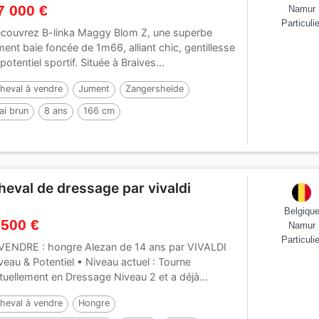
7 000 €
Namur
Particulie
couvrez B-linka Maggy Blom Z, une superbe
ment baie foncée de 1m66, alliant chic, gentillesse
 potentiel sportif. Située à Braives...
heval à vendre
Jument
Zangersheide
ai brun
8 ans
166 cm
heval de dressage par vivaldi
Belgiqu
 500 €
Namur
Particulie
VENDRE : hongre Alezan de 14 ans par VIVALDI
veau & Potentiel • Niveau actuel : Tourne
tuellement en Dressage Niveau 2 et a déjà...
heval à vendre
Hongre