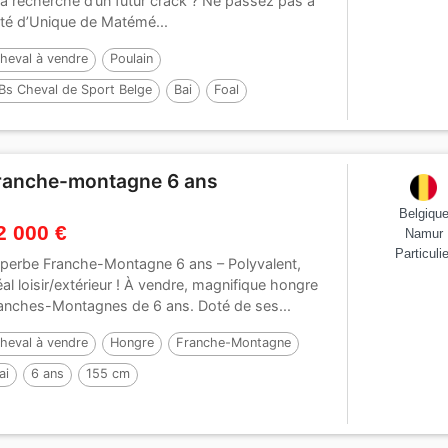
la recherche d’un futur crack ? Ne passez pas à
té d’Unique de Matémé...
heval à vendre
Poulain
Bs Cheval de Sport Belge
Bai
Foal
ar :
Nagasaki Sitte
ranche-montagne 6 ans
Belgiqu
2 000 €
Namur
Particulie
perbe Franche-Montagne 6 ans – Polyvalent,
éal loisir/extérieur ! À vendre, magnifique hongre
anches-Montagnes de 6 ans. Doté de ses...
heval à vendre
Hongre
Franche-Montagne
ai
6 ans
155 cm