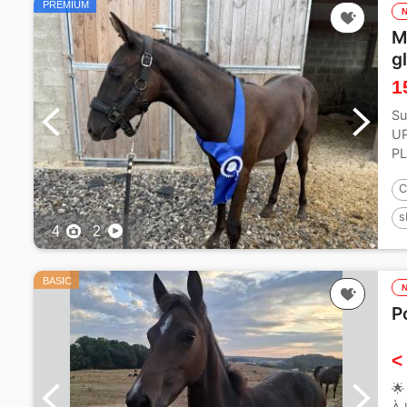
PREMIUM
M
g
1
Su
UP
PL
| n
C
s
4
2
P
BASIC
P
<
🌟