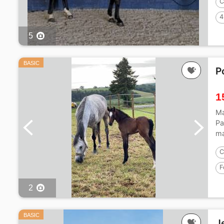
C
4
5
BASIC
P
1
Ma
Pa
ma
C
F
2
BASIC
J