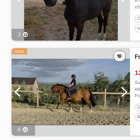
À 
cô
C
s
3
P
BASIC
F
1
Su
id
Fr
C
B
6