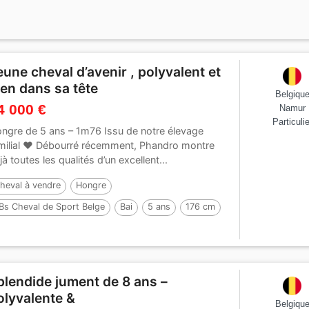
eune cheval d’avenir , polyvalent et
ien dans sa tête
Belgiqu
4 000 €
Namur
Particulie
ngre de 5 ans – 1m76 Issu de notre élevage
milial ❤️ Débourré récemment, Phandro montre
jà toutes les qualités d’un excellent...
heval à vendre
Hongre
Bs Cheval de Sport Belge
Bai
5 ans
176 cm
plendide jument de 8 ans –
olyvalente &
Belgiqu