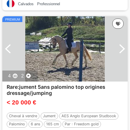
Calvados
Professionnel
PREMIUM
4
2
Rare:jument 5ans palomino top origines
dressage/jumping
< 20 000 €
Cheval à vendre
Jument
AES Anglo European Studbook
Palomino
6 ans
165 cm
Par :
Freedom gold