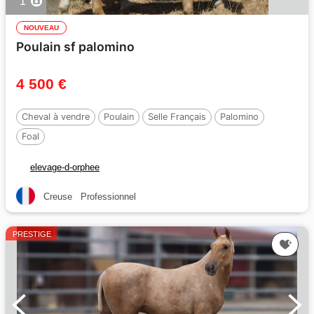
1
NOUVEAU
Poulain sf palomino
4 500 €
Cheval à vendre
Poulain
Selle Français
Palomino
Foal
elevage-d-orphee
Creuse
Professionnel
PRESTIGE