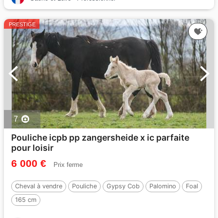
PRESTIGE
7
Pouliche icpb pp zangersheide x ic parfaite
pour loisir
6 000 €
Prix ferme
Cheval à vendre
Pouliche
Gypsy Cob
Palomino
Foal
165 cm