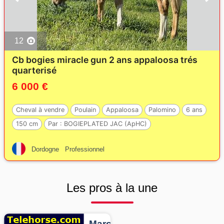
12
Cb bogies miracle gun 2 ans appaloosa trés
quarterisé
6 000 €
Cheval à vendre
Poulain
Appaloosa
Palomino
6 ans
150 cm
Par :
BOGIEPLATED JAC (ApHC)
Dordogne
Professionnel
Les pros à la une
Marcheurs