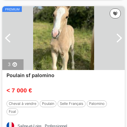
PREMIUM
3
Poulain sf palomino
< 7 000 €
Cheval à vendre
Poulain
Selle Français
Palomino
Foal
Saône-et-Loire
Professionnel