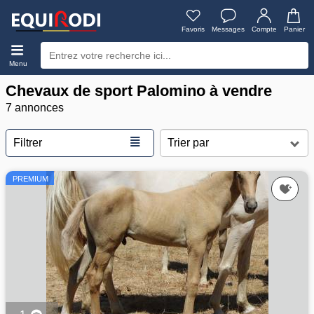
Favoris
Messages
Compte
Panier
Menu
Chevaux de sport Palomino à vendre
7 annonces
≣
Filtrer
PREMIUM