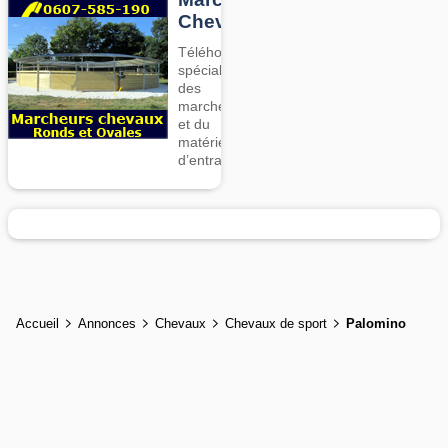
Chevaux
Téléhorse,
spécialiste
des
marcheurs
et du
matériel
d’entrainement
Accueil
Annonces
Chevaux
Chevaux de sport
Palomino