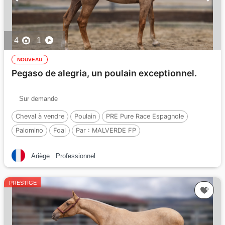
4
1
NOUVEAU
Pegaso de alegria, un poulain exceptionnel.
Sur demande
Cheval à vendre
Poulain
PRE Pure Race Espagnole
Palomino
Foal
Par :
MALVERDE FP
Ariège
Professionnel
PRESTIGE