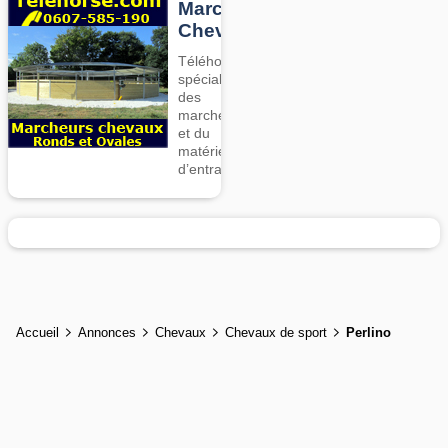
Marcheurs
Chevaux
Téléhorse,
spécialiste
des
marcheurs
et du
matériel
d’entrainement
Accueil
Annonces
Chevaux
Chevaux de sport
Perlino