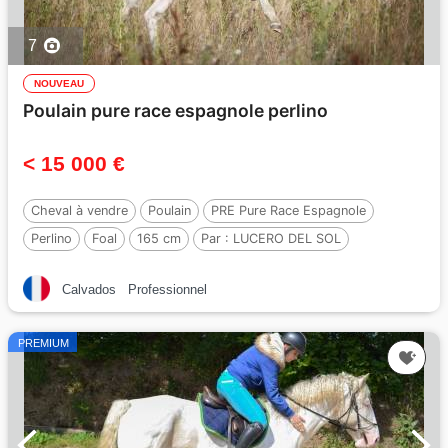
7
NOUVEAU
Poulain pure race espagnole perlino
< 15 000 €
Cheval à vendre
Poulain
PRE Pure Race Espagnole
Perlino
Foal
165 cm
Par :
LUCERO DEL SOL
Calvados
Professionnel
PREMIUM