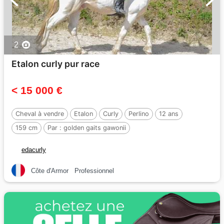
2
Etalon curly pur race
< 15 000 €
Cheval à vendre
Etalon
Curly
Perlino
12 ans
159 cm
Par :
golden gaits gawonii
edacurly
Côte d'Armor
Professionnel