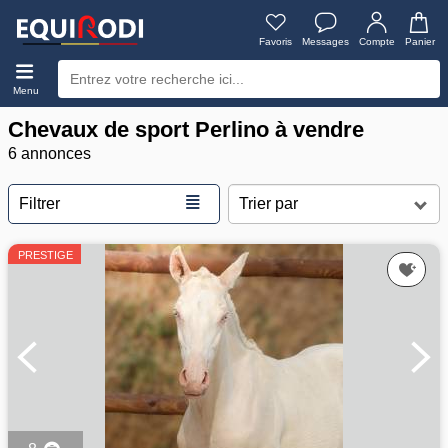
Favoris
Messages
Compte
Panier
Menu
Chevaux de sport Perlino à vendre
6 annonces
≣
Filtrer
PRESTIGE