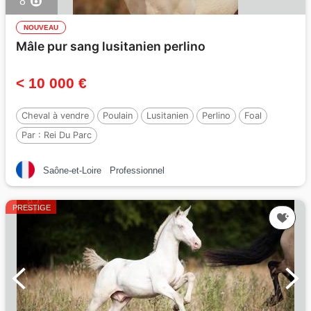
8
NOUVEAU
Mâle pur sang lusitanien perlino
< 10 000 €
Cheval à vendre
Poulain
Lusitanien
Perlino
Foal
Par :
Rei Du Parc
Saône-et-Loire
Professionnel
PRESTIGE