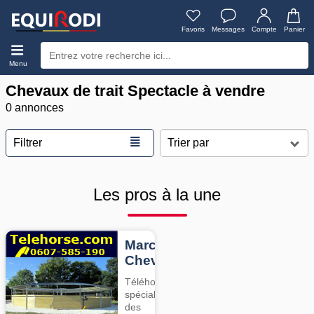
Favoris
Messages
Compte
Panier
Menu
Chevaux de trait Spectacle à vendre
0 annonces
≣
Filtrer
Les pros à la une
Marcheurs
Chevaux
Téléhorse,
spécialiste
des