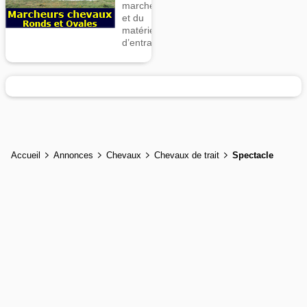
marcheurs
et du
matériel
d’entrainement
Accueil
Annonces
Chevaux
Chevaux de trait
Spectacle