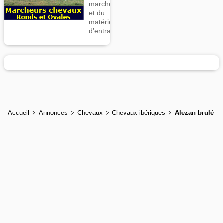
marcheurs
et du
matériel
d’entrainement
Accueil
Annonces
Chevaux
Chevaux ibériques
Alezan brulé