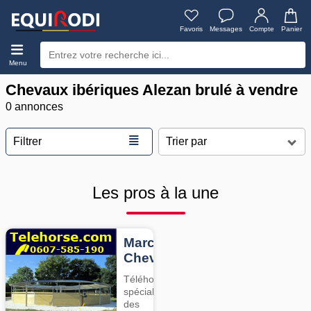
Favoris
Messages
Compte
Panier
Menu
Chevaux ibériques Alezan brulé à vendre
0 annonces
≣
Filtrer
Les pros à la une
Marcheurs
Chevaux
Téléhorse,
spécialiste
des