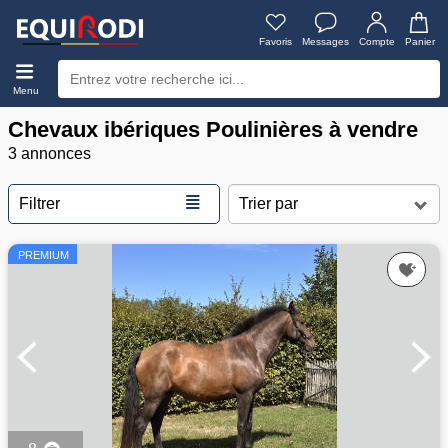
Favoris
Messages
Compte
Panier
Menu
Chevaux ibériques Poulinières à vendre
3 annonces
≣
Filtrer
PREMIUM