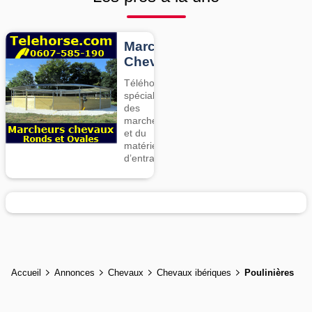
Marcheurs
Chevaux
Téléhorse,
spécialiste
des
marcheurs
et du
matériel
d’entrainement
Accueil
Annonces
Chevaux
Chevaux ibériques
Poulinières