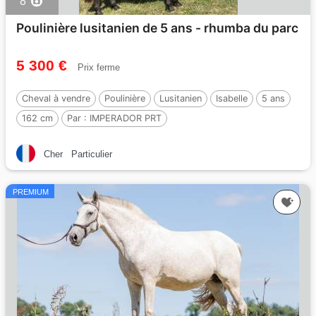
8
Poulinière lusitanien de 5 ans - rhumba du parc
5 300 €
Prix ferme
Cheval à vendre
Poulinière
Lusitanien
Isabelle
5 ans
162 cm
Par :
IMPERADOR PRT
Cher
Particulier
PREMIUM