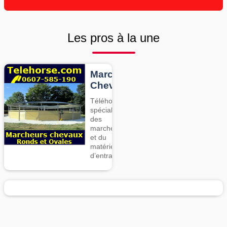
Les pros à la une
Marcheurs
Chevaux
Téléhorse,
spécialiste
des
marcheurs
et du
matériel
d’entrainement