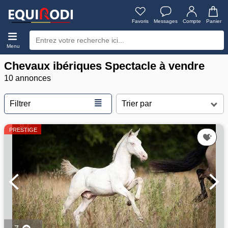
Favoris
Messages
Compte
Panier
Menu
Chevaux ibériques Spectacle à vendre
10 annonces
≣
Filtrer
PRESTIGE