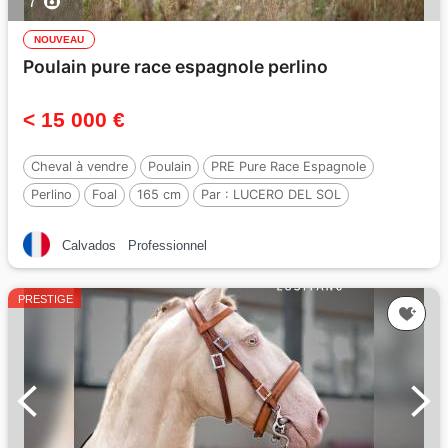
7
NOUVEAU
Poulain pure race espagnole perlino
< 15 000 €
Cheval à vendre
Poulain
PRE Pure Race Espagnole
Perlino
Foal
165 cm
Par :
LUCERO DEL SOL
Calvados
Professionnel
PRESTIGE