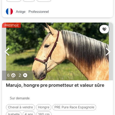
Ariège
Professionnel
PRESTIGE
6
2
Marujo, hongre pre prometteur et valeur sûre
Sur demande
Cheval à vendre
Hongre
PRE Pure Race Espagnole
Isabelle
4 ans
160 cm