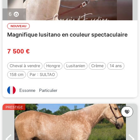
6
NOUVEAU
Magnifique lusitano en couleur spectaculaire
7 500 €
Cheval à vendre
Hongre
Lusitanien
Crème
14 ans
158 cm
Par :
SULTAO
Essonne
Particulier
PRESTIGE