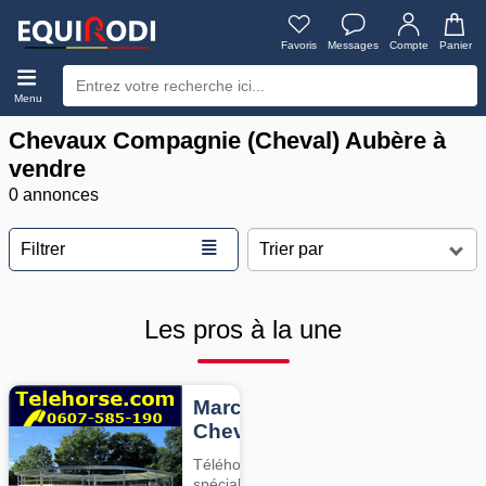
Favoris
Messages
Compte
Panier
Menu
Chevaux Compagnie (Cheval) Aubère à
vendre
0 annonces
≣
Filtrer
Les pros à la une
Marcheurs
Chevaux
Téléhorse,
spécialiste