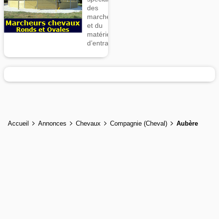
des
marcheurs
et du
matériel
d’entrainement
Accueil
Annonces
Chevaux
Compagnie (Cheval)
Aubère