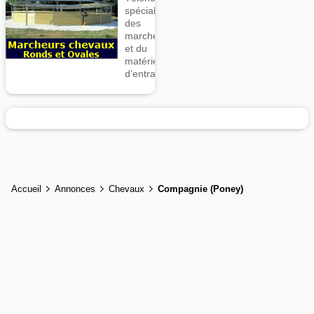
spécialiste
des
marcheurs
et du
matériel
d’entrainement
Accueil
Annonces
Chevaux
Compagnie (Poney)