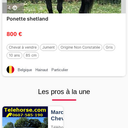
4
Ponette shetland
800 €
Cheval à vendre
Jument
Origine Non Constatée
Gris
10 ans
85 cm
Belgique
Hainaut
Particulier
Les pros à la une
Marcheurs
Chevaux
Téléhorse,