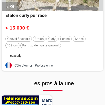
2
Etalon curly pur race
< 15 000 €
Cheval à vendre
Etalon
Curly
Perlino
12 ans
159 cm
Par :
golden gaits gawonii
edacurly
Côte d'Armor
Professionnel
Les pros à la une
Marcheurs