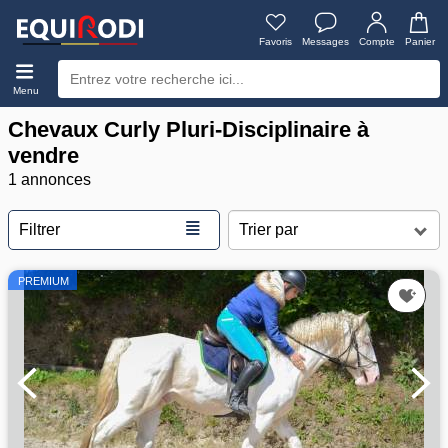
Favoris
Messages
Compte
Panier
Menu
Chevaux Curly Pluri-Disciplinaire à
vendre
1 annonces
≣
Filtrer
PREMIUM