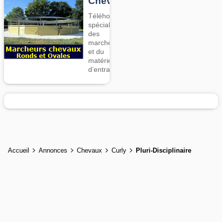
Chevaux
Téléhorse,
spécialiste
des
marcheurs
et du
matériel
d’entrainement
Accueil
Annonces
Chevaux
Curly
Pluri-Disciplinaire