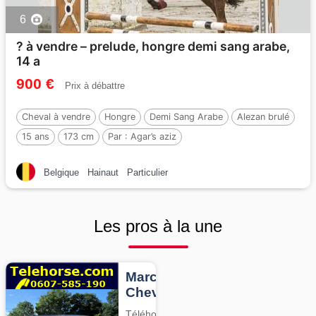
6
? à vendre – prelude, hongre demi sang arabe,
14 a
900 €
Prix à débattre
Cheval à vendre
Hongre
Demi Sang Arabe
Alezan brulé
15 ans
173 cm
Par :
Agar’s aziz
Belgique
Hainaut
Particulier
Les pros à la une
Marcheurs
Chevaux
Téléhorse,