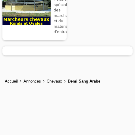
spécialiste
des
marcheurs
et du
matériel
d’entrainement
Accueil
Annonces
Chevaux
Demi Sang Arabe