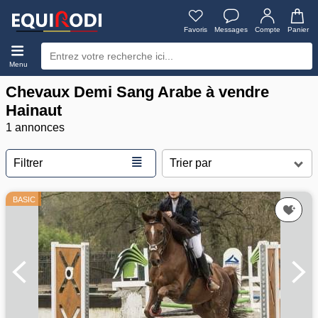
Favoris
Messages
Compte
Panier
Menu
Chevaux Demi Sang Arabe à vendre
Hainaut
1 annonces
≣
Filtrer
BASIC