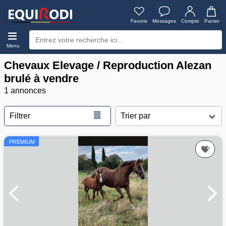
Favoris
Messages
Compte
Panier
Menu
Chevaux Elevage / Reproduction Alezan
brulé à vendre
1 annonces
≣
Filtrer
PREMIUM