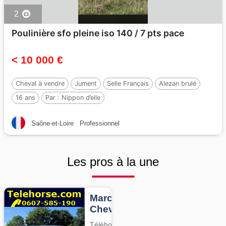
2
Poulinière sfo pleine iso 140 / 7 pts pace
< 10 000 €
Cheval à vendre
Jument
Selle Français
Alezan brulé
16 ans
Par :
Nippon d’elle
Saône-et-Loire
Professionnel
Les pros à la une
Marcheurs
Chevaux
Téléhorse,