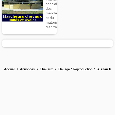
spécialiste
des
marcheurs
et du
matériel
d’entrainement
Accueil
Annonces
Chevaux
Elevage / Reproduction
Alezan bru