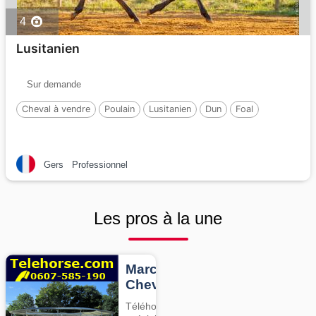
4
Lusitanien
Sur demande
Cheval à vendre
Poulain
Lusitanien
Dun
Foal
Gers
Professionnel
Les pros à la une
Marcheurs
Chevaux
Téléhorse,