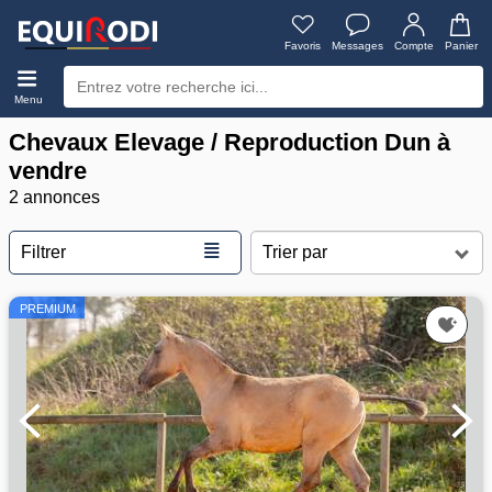
Favoris
Messages
Compte
Panier
Menu
Chevaux Elevage / Reproduction Dun à
vendre
2 annonces
≣
Filtrer
PREMIUM