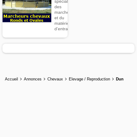
spécialiste
des
marcheurs
et du
matériel
d’entrainement
Accueil
Annonces
Chevaux
Elevage / Reproduction
Dun