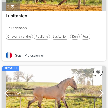
2
Lusitanien
Sur demande
Cheval à vendre
Pouliche
Lusitanien
Dun
Foal
Gers
Professionnel
PREMIUM