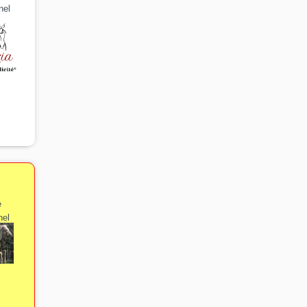
nel
e
nel