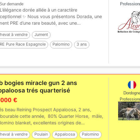
Sur demande
Profession
L’élégance dorée alliée à un caractère
ceptionnel ✨ Nous vous présentons Dorada, une
ment PRE d’une rare beauté, avec une...
heval à vendre
Jument
RE Pure Race Espagnole
Palomino
3 ans
52 cm
Par :
TREMENDO JL
b bogies miracle gun 2 ans
ppaloosa trés quarterisé
Dordogn
 000 €
Profession
és beau Reining Prospect Appaloosa, 2 ans,
bourable cette année, 80% Quarter Horse, mâle,
lomino blanket, excellentes origines de...
heval à vendre
Poulain
Appaloosa
Palomino