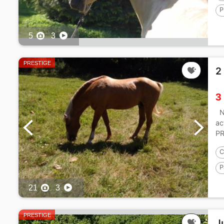
P
1
5
3
PRESTIGE
2
3
NO
ac
PR
C
P
21
3
PRESTIGE
J