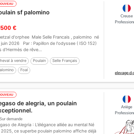
NOUVEAU
oulain sf palomino
Creuse
Profession
 500 €
etzal d'orphee Male Selle Francais , palomino né
 juin 2026 Par : Papillon de l'odyssee ( ISO 152)
ls d'Hermès de rêve...
heval à vendre
Poulain
Selle Français
alomino
Foal
elevage-d-
NOUVEAU
egaso de alegria, un poulain
Ariège
xceptionnel.
Profession
Sur demande
gaso de Alegria : L’élégance alliée au mental Né
 2025, ce superbe poulain palomino affiche déjà