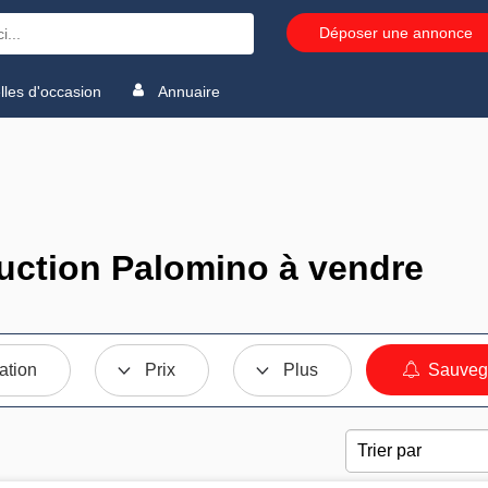
Déposer une annonce
les d'occasion
Annuaire
uction Palomino à vendre
ation
Prix
Plus
Sauvega