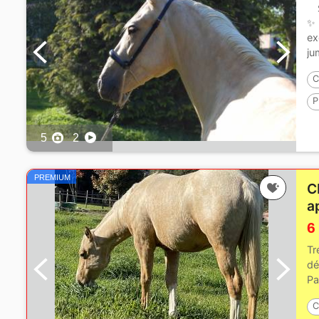
✨ 
ex
ju
C
P
1
5
2
PREMIUM
C
a
6
Tr
dé
Pa
C