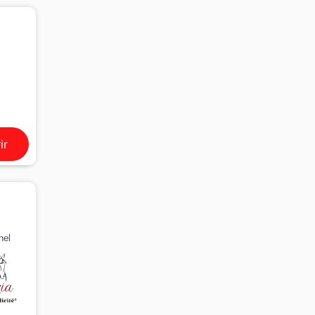
ir
nel