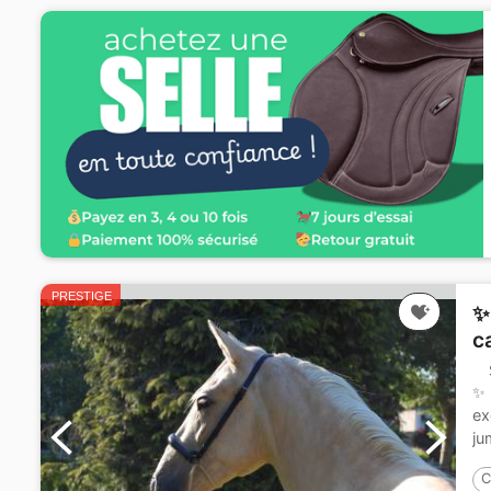
PRESTIGE
✨
c
✨ 
ex
ju
C