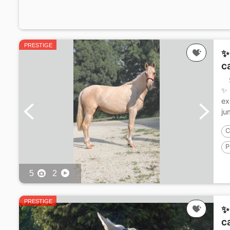
PRESTIGE
✨
c
✨ 
ex
ju
C
P
1
5
2
PRESTIGE
✨
c