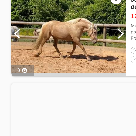
d
1
Ma
pa
Fr
mo
C
P
8