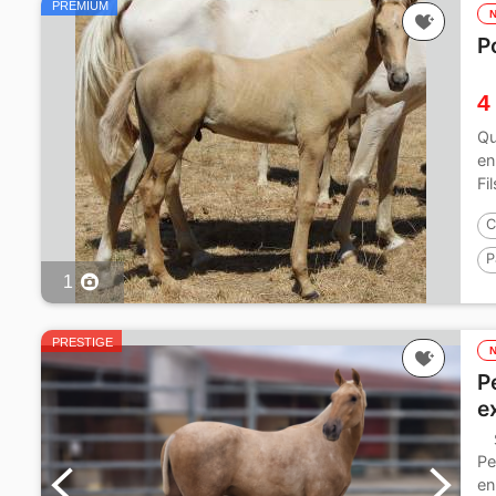
PREMIUM
P
4
Qu
en
Fi
C
P
1
PRESTIGE
P
e
Pe
en