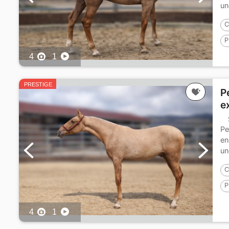
un
C
P
4
1
P
PRESTIGE
P
e
Pe
en
un
C
P
P
4
1