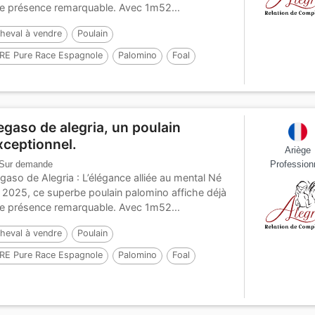
e présence remarquable. Avec 1m52...
heval à vendre
Poulain
RE Pure Race Espagnole
Palomino
Foal
ar :
MALVERDE FP
egaso de alegria, un poulain
xceptionnel.
Ariège
Sur demande
Profession
gaso de Alegria : L’élégance alliée au mental Né
 2025, ce superbe poulain palomino affiche déjà
e présence remarquable. Avec 1m52...
heval à vendre
Poulain
RE Pure Race Espagnole
Palomino
Foal
ar :
MALVERDE FP