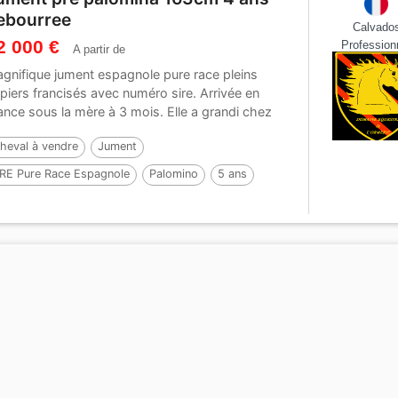
ebourree
Calvado
2 000 €
Profession
A partir de
gnifique jument espagnole pure race pleins
piers francisés avec numéro sire. Arrivée en
ance sous la mère à 3 mois. Elle a grandi chez
i...
heval à vendre
Jument
RE Pure Race Espagnole
Palomino
5 ans