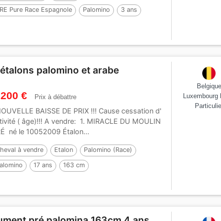
RE Pure Race Espagnole
Palomino
3 ans
52 cm
Par :
TREMENDO JL
 étalons palomino et arabe
Belgiqu
 200 €
Luxembourg 
Prix à débattre
Particulie
UVELLE BAISSE DE PRIX !!! Cause cessation d'
tivité ( âge)!!! A vendre: 1. MIRACLE DU MOULIN
É né le 10052009 Étalon...
heval à vendre
Etalon
Palomino (Race)
alomino
17 ans
163 cm
ument pré palomina 163cm 4 ans