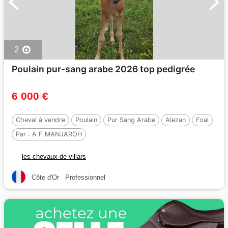
2
Poulain pur-sang arabe 2026 top pedigrée
6 000 €
Cheval à vendre
Poulain
Pur Sang Arabe
Alezan
Foal
Par :
A F MANJAROH
les-chevaux-de-villars
Côte d'Or
Professionnel