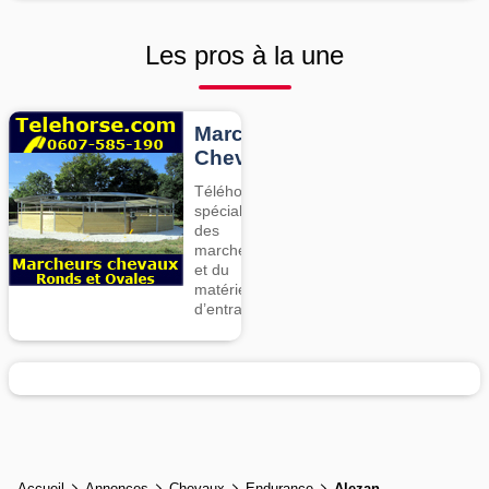
Les pros à la une
Marcheurs
Chevaux
Téléhorse,
spécialiste
des
marcheurs
et du
matériel
d’entrainement
Accueil
Annonces
Chevaux
Endurance
Alezan