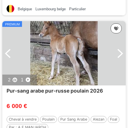
Belgique
Luxembourg belge
Particulier
PREMIUM
2
1
Pur-sang arabe pur-russe poulain 2026
6 000 €
Cheval à vendre
Poulain
Pur Sang Arabe
Alezan
Foal
Par :
A F MANJAROH