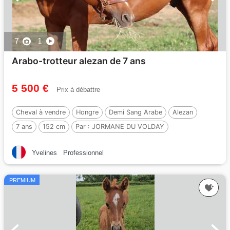
7
1
Arabo-trotteur alezan de 7 ans
5 500 €
Prix à débattre
Cheval à vendre
Hongre
Demi Sang Arabe
Alezan
7 ans
152 cm
Par :
JORMANE DU VOLDAY
Yvelines
Professionnel
PREMIUM