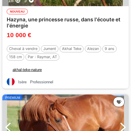
18
5
NOUVEAU
Hazyna, une princesse russe, dans l'écoute et
l'énergie
10 000 €
Cheval à vendre
Jument
Akhal Teke
Alezan
9 ans
158 cm
Par :
Raymar, AT
akhal-teke-nature
Isère
Professionnel
PREMIUM