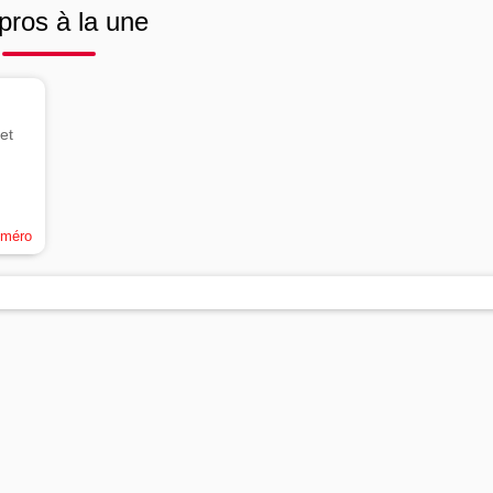
pros à la une
et
uméro