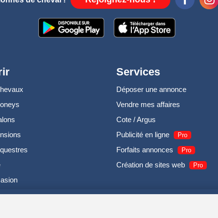
ir
Services
chevaux
Déposer une annonce
poneys
Vendre mes affaires
alons
Cote / Argus
nsions
Publicité en ligne
Pro
questres
Forfaits annonces
Pro
e
Création de sites web
Pro
casion