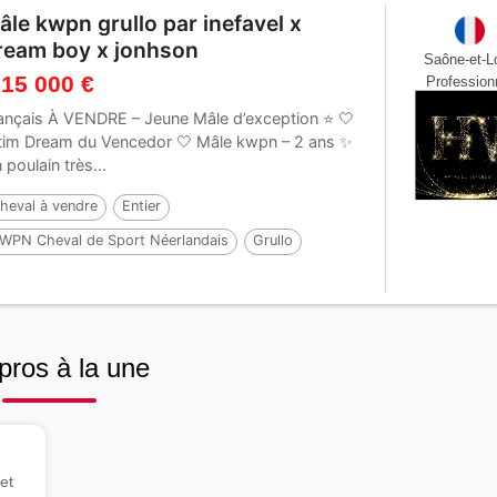
âle kwpn grullo par inefavel x
ream boy x jonhson
Saône-et-Lo
 15 000 €
Profession
ançais À VENDRE – Jeune Mâle d’exception ⭐ 🤍
tim Dream du Vencedor 🤍 Mâle kwpn – 2 ans ✨
 poulain très...
heval à vendre
Entier
WPN Cheval de Sport Néerlandais
Grullo
 ans
Par :
i don malagueno
pros à la une
et