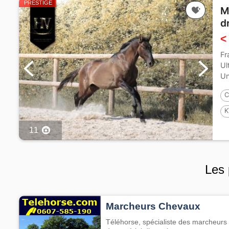
PRESTIGE
M
d
<
Fr
Ul
Un
C
K
2
11
Les 
Marcheurs Chevaux
Téléhorse, spécialiste des marcheurs 