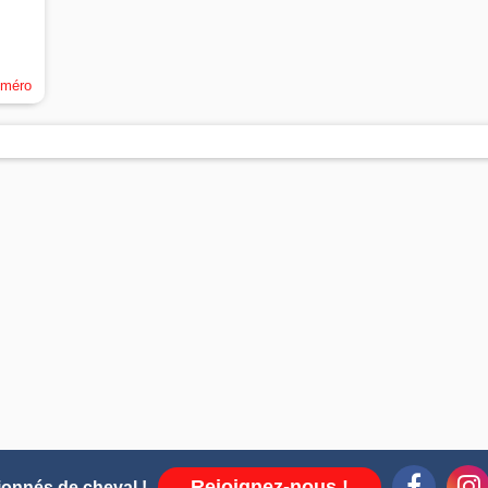
uméro
Rejoignez-nous !
ionnés de cheval !