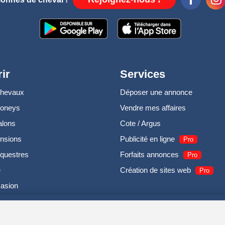
ir
Services
chevaux
Déposer une annonce
poneys
Vendre mes affaires
alons
Cote / Argus
nsions
Publicité en ligne
Pro
questres
Forfaits annonces
Pro
e
Création de sites web
Pro
casion