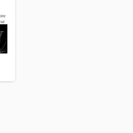
ire
nel