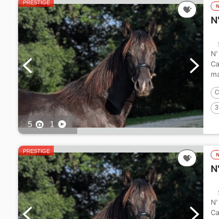
PRESTIGE
N
N'
Ca
ma
C
3
5
1
PRESTIGE
N
N'
Ca