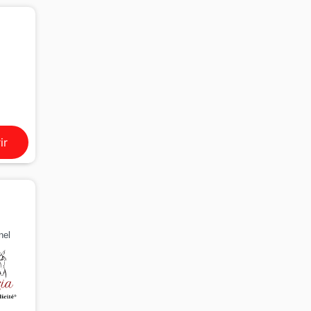
ir
nel