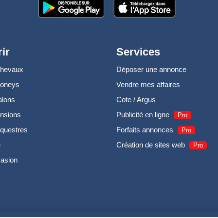
ir
Services
chevaux
Déposer une annonce
poneys
Vendre mes affaires
alons
Cote / Argus
nsions
Publicité en ligne
Pro
questres
Forfaits annonces
Pro
e
Création de sites web
Pro
casion