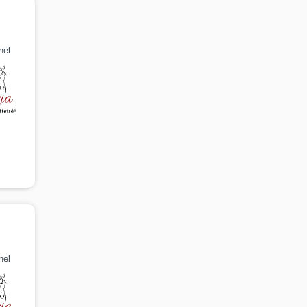
nel
nel