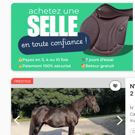
PRESTIGE
N
2
N'
Ca
ma
C