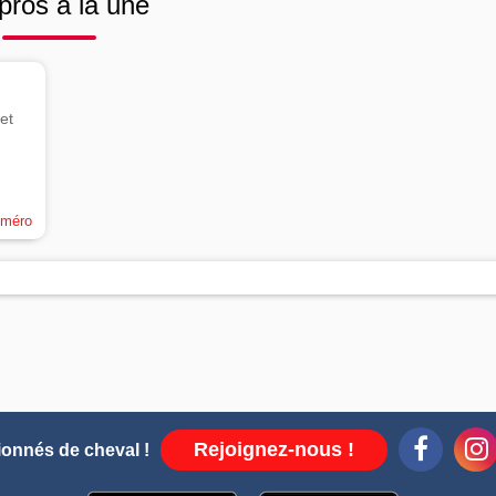
pros à la une
et
uméro
Rejoignez-nous !
ionnés de cheval !