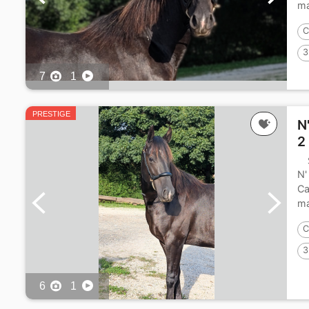
ma
C
3
7
1
PRESTIGE
N
2
N'
Ca
ma
C
3
6
1