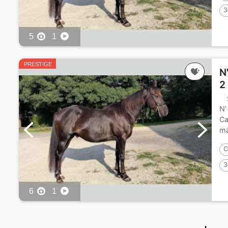
3
5
1
PRESTIGE
N
2
N'
Ca
ma
C
3
6
1