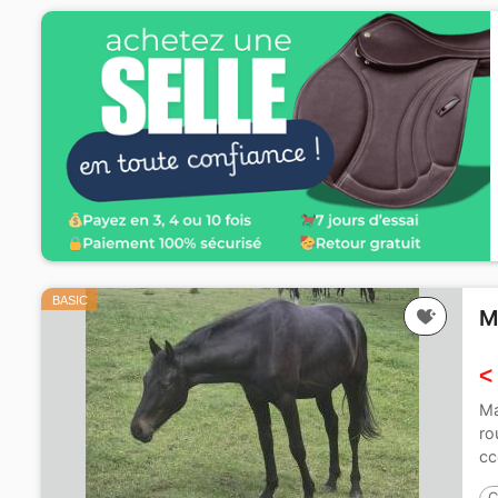
BASIC
M
<
Ma
ro
c
C