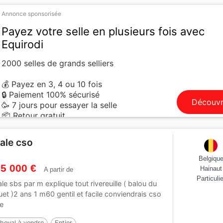
Annonce sponsorisée
Payez votre selle en plusieurs fois avec
Equirodi
2000 selles de grands selliers
💰 Payez en 3, 4 ou 10 fois
🔒 Paiement 100% sécurisé
Découvr
🥳 7 jours pour essayer la selle
📦 Retour gratuit
ale cso
Belgiqu
 5 000 €
Hainaut
A partir de
Particulie
le sbs par m explique tout rivereuille ( balou du
uet )2 ans 1 m60 gentil et facile conviendrais cso
ce
heval à vendre
Entier