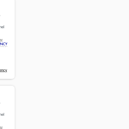
e
nel
ency
e
nel