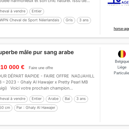
dèle harmonieux et son chic naturel. Issu de...
heval à vendre
Entier
WPN Cheval de Sport Néerlandais
Gris
3 ans
horse-ag
72 cm
Par :
Dallas vdl
uperbe mâle pur sang arabe
Belgiqu
 10 000 €
Liège
Faire une offre
Particulie
UR DÉPART RAPIDE - FAIRE OFFRE NADJAHILL
 – 2023 - Ghaly Al Hawajer x Pretty Pearl MB
uigi) Voici votre prochain champion...
heval à vendre
Entier
Arabe
Bai
3 ans
50 cm
Par :
Ghaly Al Hawajer