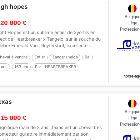
igh hopes
Belgiqu
 20 000 €
Liège
Profession
ght Hopes est un sublime entier de 3yo fils en
rect de Heartbreaker x Tangelo, sur la souche du
lèbre Emerald Van’t Ruytershof, excellente...
heval à vendre
Entier
Zangersheide
Bai
 ans
163 cm
Par :
HEARTBREAKER
horse-ag
exas
Belgiqu
 15 000 €
Liège
Profession
gnifique mâle de 3 ans, Texas est un cheval très
ometteur qui attire immédiatement par son