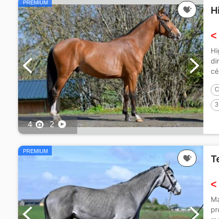
PREMIUM
H
<
Hi
di
cé
C
3
4
2
PREMIUM
T
<
Ma
pr