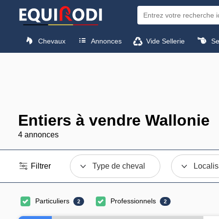
Chevaux
Annonces
Vide Sellerie
Sel
Entiers à vendre Wallonie
4 annonces
Filtrer
Type de cheval
Localis
Particuliers
Professionnels
2
2