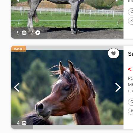
mo
C
K
1
9
2
BASIC
S
<
PO
MB
(L
C
1
4