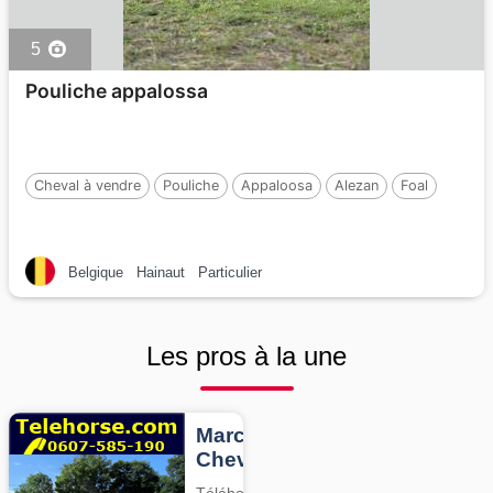
5
Pouliche appalossa
Cheval à vendre
Pouliche
Appaloosa
Alezan
Foal
Belgique
Hainaut
Particulier
Les pros à la une
Marcheurs
Chevaux