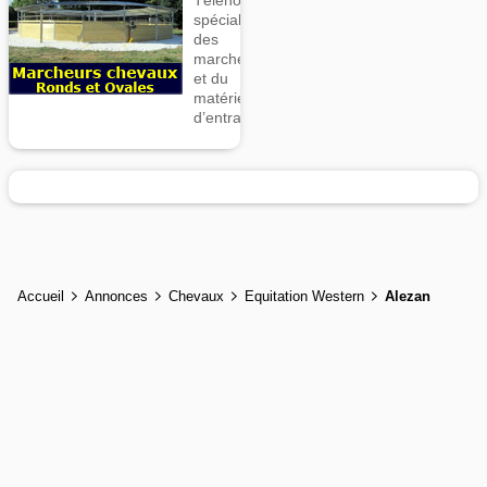
Téléhorse,
spécialiste
des
marcheurs
et du
matériel
d’entrainement
Accueil
Annonces
Chevaux
Equitation Western
Alezan