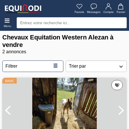
Favoris
Messages
Compte
Panier
Menu
Chevaux Equitation Western Alezan à
vendre
2 annonces
≣
Filtrer
BASIC