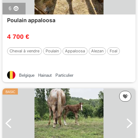
6
Poulain appaloosa
4 700 €
Cheval à vendre
Poulain
Appaloosa
Alezan
Foal
Belgique
Hainaut
Particulier
BASIC