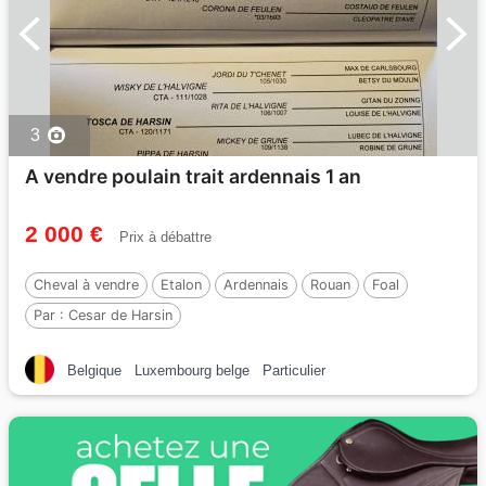
3
A vendre poulain trait ardennais 1 an
2 000 €
Prix à débattre
Cheval à vendre
Etalon
Ardennais
Rouan
Foal
Par :
Cesar de Harsin
Belgique
Luxembourg belge
Particulier