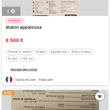
4
NOUVEAU
étalon appaloosa
8 500 €
Cheval à vendre
Etalon
Appaloosa
Autre couleur
12 ans
155 cm
elevage-des-cimes
Saône-et-Loire
Particulier
BASIC