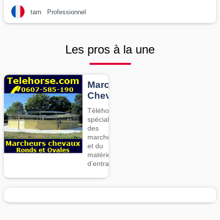
tarn
Professionnel
Les pros à la une
Marcheurs
Chevaux
Téléhorse,
spécialiste
des
marcheurs
et du
matériel
d’entrainement