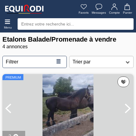
Favoris
Messages
Compte
Panier
Menu
Etalons Balade/Promenade à vendre
4 annonces
≣
Filtrer
PREMIUM