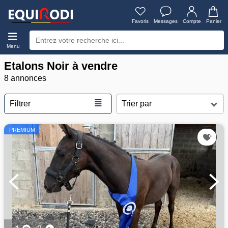
Favoris
Messages
Compte
Panier
Menu
Etalons Noir à vendre
8 annonces
≣
Filtrer
PREMIUM