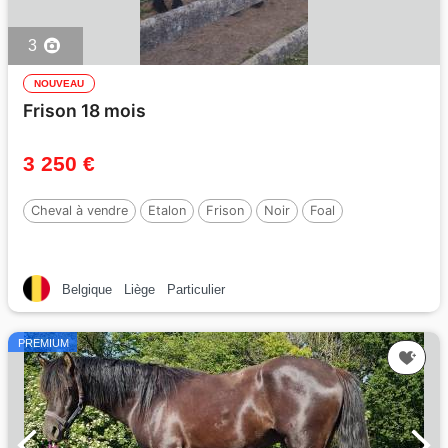
3
NOUVEAU
Frison 18 mois
3 250 €
Cheval à vendre
Etalon
Frison
Noir
Foal
Belgique
Liège
Particulier
PREMIUM