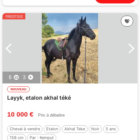
PRESTIGE
8
3
NOUVEAU
Layyk, etalon akhal téké
10 000 €
Prix à débattre
Cheval à vendre
Etalon
Akhal Teke
Noir
5 ans
158 cm
Par :
Kemput