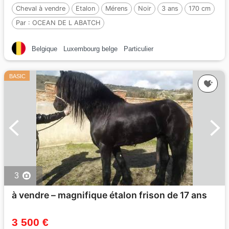
Cheval à vendre
Etalon
Mérens
Noir
3 ans
170 cm
Par :
OCEAN DE L ABATCH
Belgique
Luxembourg belge
Particulier
BASIC
3
à vendre – magnifique étalon frison de 17 ans
3 500 €