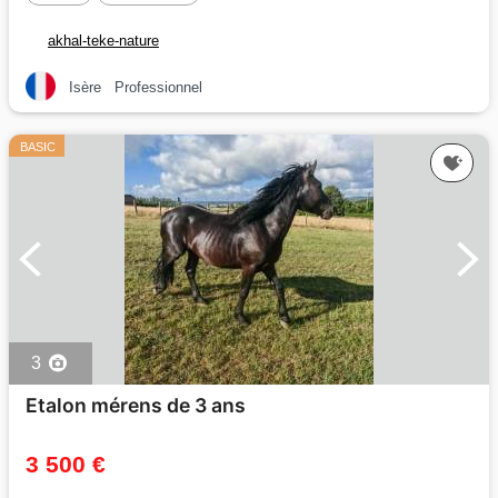
akhal-teke-nature
Isère
Professionnel
BASIC
3
Etalon mérens de 3 ans
3 500 €