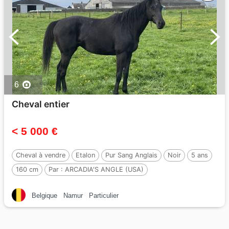
6
Cheval entier
< 5 000 €
Cheval à vendre
Etalon
Pur Sang Anglais
Noir
5 ans
160 cm
Par :
ARCADIA'S ANGLE (USA)
Belgique
Namur
Particulier