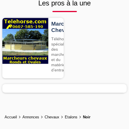
Les pros à la une
Marcheurs
Chevaux
Téléhorse,
spécialiste
des
marcheurs
et du
matériel
d’entrainement
Accueil
Annonces
Chevaux
Etalons
Noir