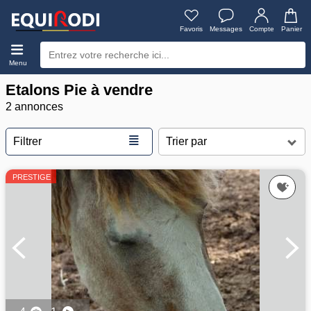
Favoris
Messages
Compte
Panier
Menu
Etalons Pie à vendre
2 annonces
≣
Filtrer
PRESTIGE