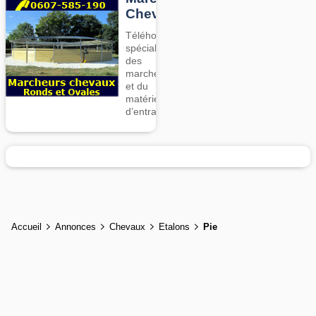
Chevaux
Téléhorse,
spécialiste
des
marcheurs
et du
matériel
d’entrainement
Accueil
Annonces
Chevaux
Etalons
Pie