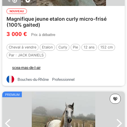
4
1
NOUVEAU
Magnifique jeune etalon curly micro-frisé
(100% gaited)
3 000 €
Prix à débattre
Cheval à vendre
Etalon
Curly
Pie
12 ans
152 cm
Par :
JACK DANIELS
scea-mas-de-l-air
Bouches-du-Rhône
Professionnel
PREMIUM