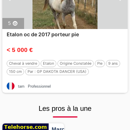
5
Etalon oc de 2017 porteur pie
< 5 000 €
Cheval à vendre
Etalon
Origine Constatée
Pie
9 ans
150 cm
Par :
GP DAKOTA DANCER (USA)
tarn
Professionnel
Les pros à la une
Marcheurs