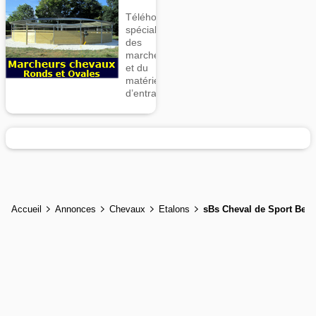
Téléhorse,
spécialiste
des
marcheurs
et du
matériel
d’entrainement
Accueil
Annonces
Chevaux
Etalons
sBs Cheval de Sport Belg