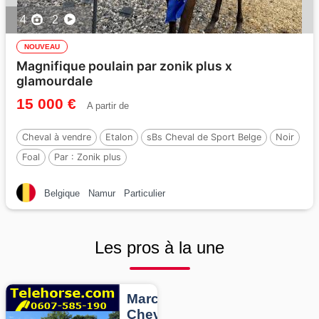
4
2
NOUVEAU
Magnifique poulain par zonik plus x
glamourdale
15 000 €
A partir de
Cheval à vendre
Etalon
sBs Cheval de Sport Belge
Noir
Foal
Par :
Zonik plus
Belgique
Namur
Particulier
Les pros à la une
Marcheurs
Chevaux