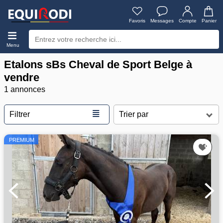
Favoris
Messages
Compte
Panier
Menu
Etalons sBs Cheval de Sport Belge à
vendre
1 annonces
≣
Filtrer
PREMIUM