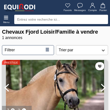
Favoris
Messages
Compte
Panier
Menu
Chevaux Fjord Loisir/Famille à vendre
1 annonces
≣
Filtrer
PRESTIGE