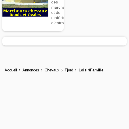
des
marcheurs
et du
matériel
d’entrainement
Accueil
Annonces
Chevaux
Fjord
Loisir/Famille