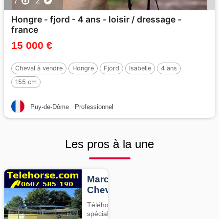
7
2
Hongre - fjord - 4 ans - loisir / dressage -
france
15 000 €
Cheval à vendre
Hongre
Fjord
Isabelle
4 ans
155 cm
Puy-de-Dôme
Professionnel
Les pros à la une
Marcheurs
Chevaux
Téléhorse,
spécialiste