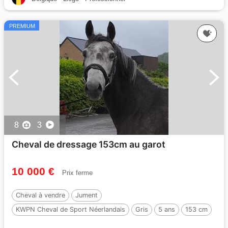
PREMIUM
8
3
Cheval de dressage 153cm au garot
10 000 €
Prix ferme
Cheval à vendre
Jument
KWPN Cheval de Sport Néerlandais
Gris
5 ans
153 cm
Par :
da vinci du bois