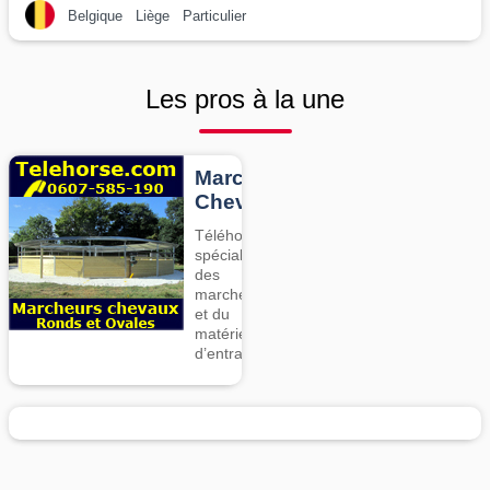
Belgique
Liège
Particulier
Les pros à la une
Marcheurs
Chevaux
Téléhorse,
spécialiste
des
marcheurs
et du
matériel
d’entrainement