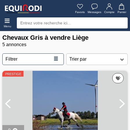
Favoris
Messages
Compte
Panier
Menu
Chevaux Gris à vendre Liège
5 annonces
≣
Filtrer
PRESTIGE