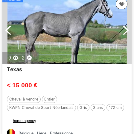
9
2
Texas
< 15 000 €
Cheval à vendre
Entier
KWPN Cheval de Sport Néerlandais
Gris
3 ans
172 cm
Par :
Dallas vdl
horse-agency
Belgique
Liège
Professionnel