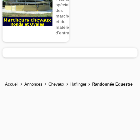
spécialiste
des
marcheurs
et du
matériel
d’entrainement
Accueil
Annonces
Chevaux
Haflinger
Randonnée Equestre