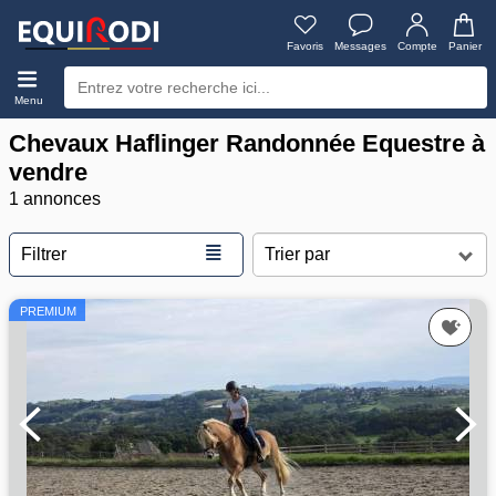
Favoris
Messages
Compte
Panier
Menu
Chevaux Haflinger Randonnée Equestre à
vendre
1 annonces
≣
Filtrer
PREMIUM