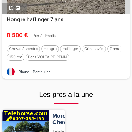
10
Hongre haflinger 7 ans
8 500 €
Prix à débattre
Cheval à vendre
Hongre
Haflinger
Crins lavés
7 ans
150 cm
Par :
VOLTAIRE PENN
Rhône
Particulier
Les pros à la une
Marcheurs
Chevaux
Téléhorse,