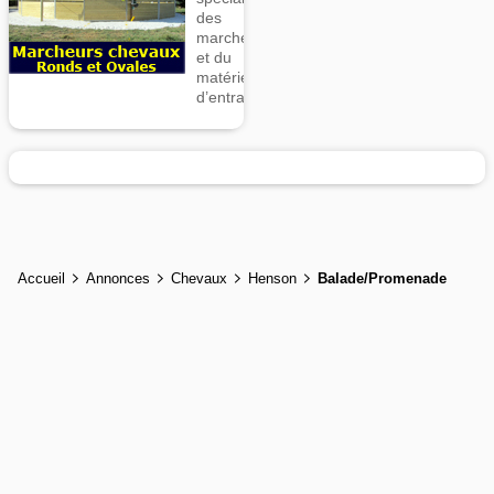
des
marcheurs
et du
matériel
d’entrainement
Accueil
Annonces
Chevaux
Henson
Balade/Promenade