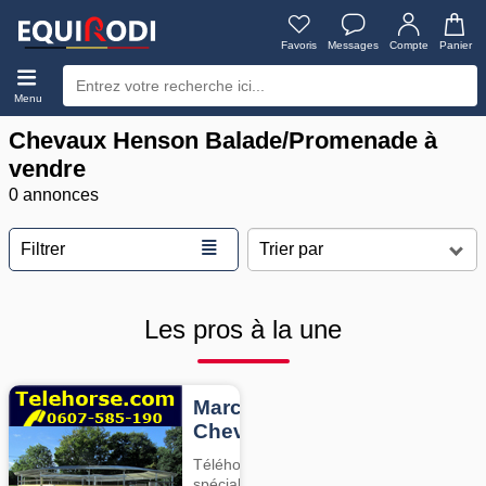
Favoris
Messages
Compte
Panier
Menu
Chevaux Henson Balade/Promenade à
vendre
0 annonces
≣
Filtrer
Les pros à la une
Marcheurs
Chevaux
Téléhorse,
spécialiste